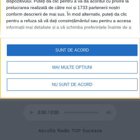
dispozitivului. Puteți da clic pentru a vă da acordul cu privire la
prelucrarea realizată de către noi și 1733 partenerii noștri
conform descrierii de mai sus. În mod alternativ, puteți da clic
pentru a refuza să vă dați consimțământul sau pentru a accesa
informații mai detaliate și a vă schimba preferințele înainte de a
vă exprima consimțământul.
Vă rugăm să rețineți că este posibil
ca anumite prelucrări ale datelor dvs. cu caracter personal să nu
necesite consimțământul dvs., dar aveți dreptul de a refuza o
SUNT DE ACORD
astfel de prelucrare. Preferințele dvs. se vor aplica numai
© 2020
Radio TOP Suceava 104 FM
acestui site web. Puteți să vă schimbați preferințele sau să vă
retrageți consimțământul în orice moment, revenind la acest site
MAI MULTE OPȚIUNI
și făcând clic pe butonul "Confidențialitate" din partea de jos a
paginii web.
NU SUNT DE ACORD
Asculta Radio TOP Suceava