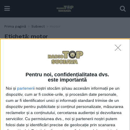
Prima pagină
Subiect
motor
Etichetă:
motor
50 de polițiști sub acoperire,
TIMP LIBER
la Bucovina Motorfest. 220
de lei biletul pentru cele
trei zile de festival, locuri de
Pentru noi, confidențialitatea dvs.
campare și containere cu
este importantă
dușuri. Printre premiile
Noi și
parteneri
i noștri stocăm și/sau accesăm informații pe un
tombolei, o Honda Shadow
dispozitiv, cum ar fi cookie-urile, și procesăm date personale,
customizată și o chitară
cum ar fi identificatori unici și informații standard trimise de un
semnată de artiștii care vor
dispozitiv pentru publicitate și conținut personalizate, măsurarea
concerta
reclamelor și a conținutului, cercetarea audienței și dezvoltarea
6 AUGUST, 2024
serviciilor.
Cu permisiunea dvs., noi și partenerii noștri putem
folosi date și identificări precise de geolocație prin scanarea