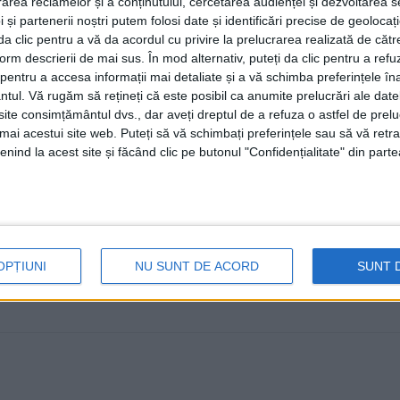
rea reclamelor și a conținutului, cercetarea audienței și dezvoltarea ser
Bangladesh și Sri Lanka au fost 
 și partenerii noștri putem folosi date și identificări precise de geoloca
forme legale
i da clic pentru a vă da acordul cu privire la prelucrarea realizată de cătr
form descrierii de mai sus. În mod alternativ, puteți da clic pentru a refu
12 IUNIE, 2025
entru a accesa informații mai detaliate și a vă schimba preferințele în
ntul.
Vă rugăm să rețineți că este posibil ca anumite prelucrări ale date
În primele cinci luni ale anului, la Biroul pentru Imigră
te consimțământul dvs., dar aveți dreptul de a refuza o astfel de prelu
pentru eliberarea avizelor ...
umai acestui site web. Puteți să vă schimbați preferințele sau să vă ret
nind la acest site și făcând clic pe butonul "Confidențialitate" din parte
OPȚIUNI
NU SUNT DE ACORD
SUNT 