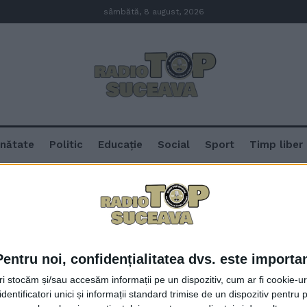
sâmbătă, 8 august, 2026
nătate
Politic
Educație
Social
Sport
Timp liber
Pentru noi, confidențialitatea dvs. este importa
1.230 de avize de muncă pentru s
tri stocăm și/sau accesăm informații pe un dispozitiv, cum ar fi cookie-u
pentru Imigrări Suceava. Cîțiva 
dentificatori unici și informații standard trimise de un dispozitiv pentru p