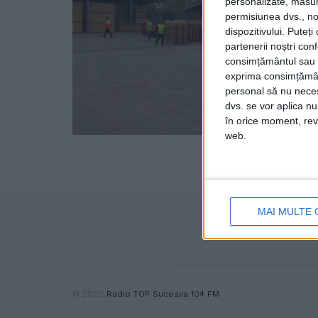
personalizate, măsura
permisiunea dvs., noi
dispozitivului. Puteț
partenerii noștri con
consimțământul sau p
exprima consimțămâ
personal să nu necesi
dvs. se vor aplica n
în orice moment, reve
web.
MAI MULTE 
© 2020
Radio TOP Suceava 104 FM