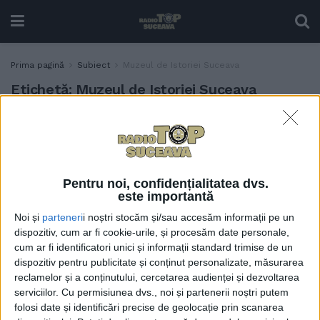
Prima pagină
Subiect
Muzeul de Istoriei Suceava
Etichetă:
Muzeul de Istoriei Suceava
Casa Prieteniei cu
TABLETA ZILEI
abandonul, din centrul
Sucevei
9 IUNIE, 2026
Pentru noi, confidențialitatea dvs.
este importantă
Noi și
parteneri
i noștri stocăm și/sau accesăm informații pe un
dispozitiv, cum ar fi cookie-urile, și procesăm date personale,
cum ar fi identificatori unici și informații standard trimise de un
dispozitiv pentru publicitate și conținut personalizate, măsurarea
reclamelor și a conținutului, cercetarea audienței și dezvoltarea
serviciilor.
Cu permisiunea dvs., noi și partenerii noștri putem
folosi date și identificări precise de geolocație prin scanarea