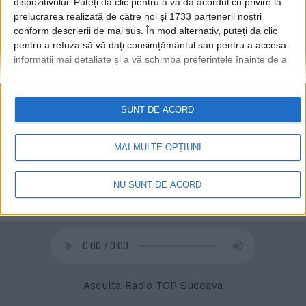
dispozitivului. Puteți da clic pentru a vă da acordul cu privire la
prelucrarea realizată de către noi și 1733 partenerii noștri
conform descrierii de mai sus. În mod alternativ, puteți da clic
© 2020
Radio TOP Suceava 104 FM
pentru a refuza să vă dați consimțământul sau pentru a accesa
informații mai detaliate și a vă schimba preferințele înainte de a
vă exprima consimțământul.
Vă rugăm să rețineți că este posibil
ca anumite prelucrări ale datelor dvs. cu caracter personal să nu
necesite consimțământul dvs., dar aveți dreptul de a refuza o
SUNT DE ACORD
astfel de prelucrare. Preferințele dvs. se vor aplica numai
acestui site web. Puteți să vă schimbați preferințele sau să vă
retrageți consimțământul în orice moment, revenind la acest site
MAI MULTE OPȚIUNI
și făcând clic pe butonul "Confidențialitate" din partea de jos a
paginii web.
NU SUNT DE ACORD
Asculta Radio TOP Suceava