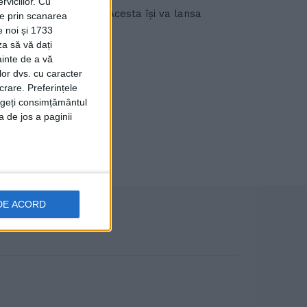
viciilor.
Cu
ebruarie, la Suceava. Acesta își va lansa
ție prin scanarea
e noi și 1733
za să vă dați
ainte de a vă
lor dvs. cu caracter
crare. Preferințele
rageți consimțământul
a de jos a paginii
DE ACORD