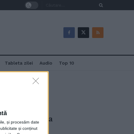
Tableta zilei
Audio
Top 10
ntă
ică la Suceava
rile, și procesăm date
ublicitate și conținut