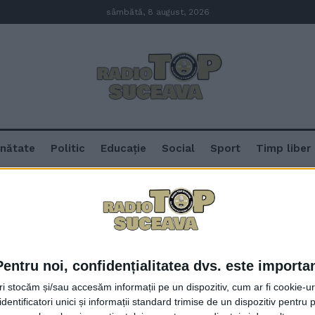
sâmbătă, 8 august, 2026
nătate
Politic
Educație
Social
Sport
Timp liber
ava
Pentru noi, confidențialitatea dvs. este importa
Nicușor Dan va fi prezent dumin
tri stocăm și/sau accesăm informații pe un dispozitiv, cum ar fi cookie-u
dentificatori unici și informații standard trimise de un dispozitiv pentru p
14 FEBRUARIE, 2025