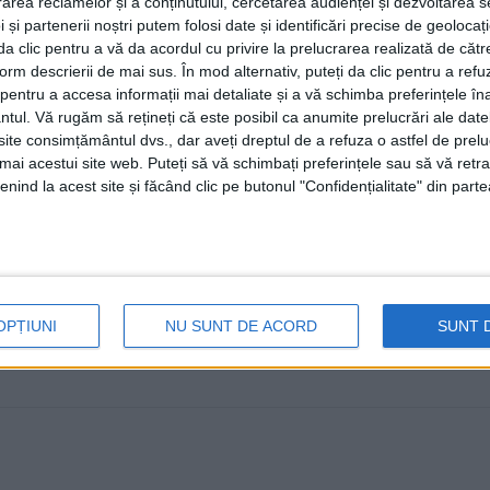
rea reclamelor și a conținutului, cercetarea audienței și dezvoltarea ser
PMP anunță că Nicușor Dan va fi prezent duminică, 16 f
 și partenerii noștri putem folosi date și identificări precise de geoloca
campania „România Onestă”. ...
i da clic pentru a vă da acordul cu privire la prelucrarea realizată de cătr
form descrierii de mai sus. În mod alternativ, puteți da clic pentru a refu
entru a accesa informații mai detaliate și a vă schimba preferințele în
ntul.
Vă rugăm să rețineți că este posibil ca anumite prelucrări ale date
te consimțământul dvs., dar aveți dreptul de a refuza o astfel de prelu
umai acestui site web. Puteți să vă schimbați preferințele sau să vă ret
nind la acest site și făcând clic pe butonul "Confidențialitate" din parte
OPȚIUNI
NU SUNT DE ACORD
SUNT 