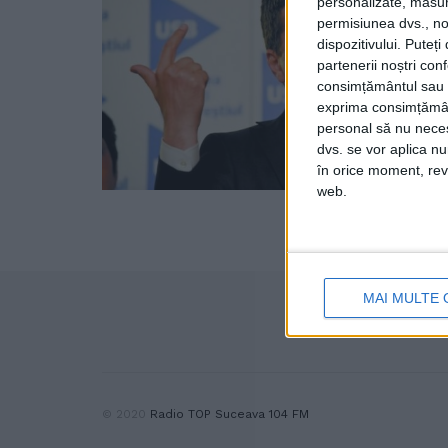
personalizate, măsura
permisiunea dvs., noi
dispozitivului. Puteț
partenerii noștri con
consimțământul sau p
exprima consimțămâ
personal să nu necesi
dvs. se vor aplica n
în orice moment, reve
web.
MAI MULTE 
© 2020
Radio TOP Suceava 104 FM