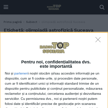
Prima pagină
Subiect
olimpiadă astrofizică Suceava
Etichetă:
olimpiadă astrofizică Suceava
170 de elevi din 33 de județe,
EDUCAȚIE
la Vatra Dornei, la
Olimpiada națională de
astronomie și astrofizică
Pentru noi, confidențialitatea dvs.
5 MAI, 2026
este importantă
Noi și
parteneri
i noștri stocăm și/sau accesăm informații pe un
dispozitiv, cum ar fi cookie-urile, și procesăm date personale,
cum ar fi identificatori unici și informații standard trimise de un
dispozitiv pentru publicitate și conținut personalizate, măsurarea
reclamelor și a conținutului, cercetarea audienței și dezvoltarea
serviciilor.
Cu permisiunea dvs., noi și partenerii noștri putem
folosi date și identificări precise de geolocație prin scanarea