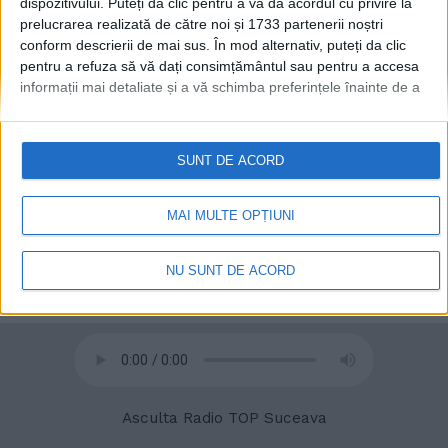
dispozitivului. Puteți da clic pentru a vă da acordul cu privire la
prelucrarea realizată de către noi și 1733 partenerii noștri
conform descrierii de mai sus. În mod alternativ, puteți da clic
© 2020
Radio TOP Suceava 104 FM
pentru a refuza să vă dați consimțământul sau pentru a accesa
informații mai detaliate și a vă schimba preferințele înainte de a
vă exprima consimțământul.
Vă rugăm să rețineți că este posibil
ca anumite prelucrări ale datelor dvs. cu caracter personal să nu
necesite consimțământul dvs., dar aveți dreptul de a refuza o
SUNT DE ACORD
astfel de prelucrare. Preferințele dvs. se vor aplica numai
acestui site web. Puteți să vă schimbați preferințele sau să vă
retrageți consimțământul în orice moment, revenind la acest site
MAI MULTE OPȚIUNI
și făcând clic pe butonul "Confidențialitate" din partea de jos a
paginii web.
NU SUNT DE ACORD
Asculta Radio TOP Suceava