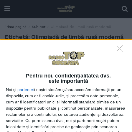
Prima pagină
Subiect
Olimpiadă de limbă rusă modernă
Etichetă:
Olimpiadă de limbă rusă modernă
Elena Sorocan, de la
EDUCAȚIE
”Ștefan”, și Alexandrina
Grubi, de la ”Nicu Gane”,
premii la Olimpiada de
Pentru noi, confidențialitatea dvs.
limbă rusă modernă.
este importantă
Profesorul îndrumător este
Noi și
parteneri
i noștri stocăm și/sau accesăm informații pe un
Valentina Nazarov, de la
dispozitiv, cum ar fi cookie-urile, și procesăm date personale,
”Mihai Băcescu”. Mariana
cum ar fi identificatori unici și informații standard trimise de un
Ciupu: Olimpiada de limba
dispozitiv pentru publicitate și conținut personalizate, măsurarea
rusă modernă s-a desfășurat
reclamelor și a conținutului, cercetarea audienței și dezvoltarea
în virtutea
serviciilor.
Cu permisiunea dvs., noi și partenerii noștri putem
multilingvismului și a
folosi date și identificări precise de geolocație prin scanarea
multiculturalității