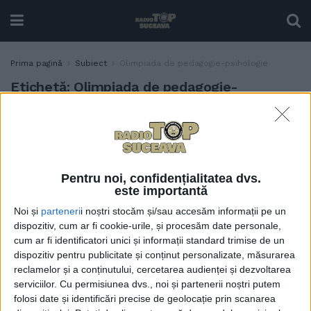
Prima pagină
Subiect
Olimpiada de pedagogie-psihologie
Etichetă:
Olimpiada de pedagogie-
psihologie
Elevele sucevene, două
EDUCAȚIE
premii și o mențiune la
Olimpiada de pedagogie-
Pentru noi, confidențialitatea dvs.
psihologie pentru licee
este importantă
pedagogice
Noi și
parteneri
i noștri stocăm și/sau accesăm informații pe un
19 APRILIE, 2026
dispozitiv, cum ar fi cookie-urile, și procesăm date personale,
cum ar fi identificatori unici și informații standard trimise de un
dispozitiv pentru publicitate și conținut personalizate, măsurarea
reclamelor și a conținutului, cercetarea audienței și dezvoltarea
serviciilor.
Cu permisiunea dvs., noi și partenerii noștri putem
folosi date și identificări precise de geolocație prin scanarea