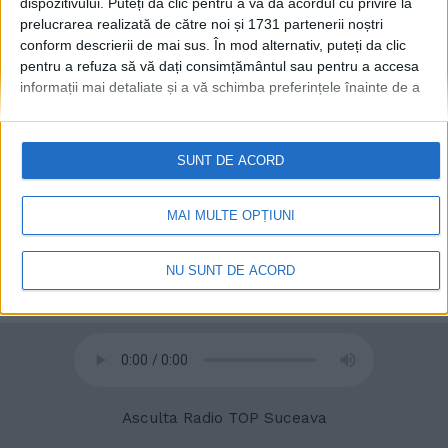
dispozitivului. Puteți da clic pentru a vă da acordul cu privire la
prelucrarea realizată de către noi și 1731 partenerii noștri
conform descrierii de mai sus. În mod alternativ, puteți da clic
pentru a refuza să vă dați consimțământul sau pentru a accesa
informații mai detaliate și a vă schimba preferințele înainte de a
© 2020
Radio TOP Suceava 104 FM
vă exprima consimțământul.
Vă rugăm să rețineți că este posibil
ca anumite prelucrări ale datelor dvs. cu caracter personal să nu
necesite consimțământul dvs., dar aveți dreptul de a refuza o
SUNT DE ACORD
astfel de prelucrare. Preferințele dvs. se vor aplica numai
acestui site web. Puteți să vă schimbați preferințele sau să vă
retrageți consimțământul în orice moment, revenind la acest site
MAI MULTE OPȚIUNI
și făcând clic pe butonul "Confidențialitate" din partea de jos a
paginii web.
NU SUNT DE ACORD
Asculta Radio TOP Suceava