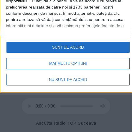
dispozitivului. Puteți da clic pentru a vă da acordul cu privire la
prelucrarea realizată de către noi și 1733 partenerii noștri
conform descrierii de mai sus. În mod alternativ, puteți da clic
© 2020
Radio TOP Suceava 104 FM
pentru a refuza să vă dați consimțământul sau pentru a accesa
informații mai detaliate și a vă schimba preferințele înainte de a
vă exprima consimțământul.
Vă rugăm să rețineți că este posibil
ca anumite prelucrări ale datelor dvs. cu caracter personal să nu
necesite consimțământul dvs., dar aveți dreptul de a refuza o
SUNT DE ACORD
astfel de prelucrare. Preferințele dvs. se vor aplica numai
acestui site web. Puteți să vă schimbați preferințele sau să vă
retrageți consimțământul în orice moment, revenind la acest site
MAI MULTE OPȚIUNI
și făcând clic pe butonul "Confidențialitate" din partea de jos a
paginii web.
NU SUNT DE ACORD
Asculta Radio TOP Suceava