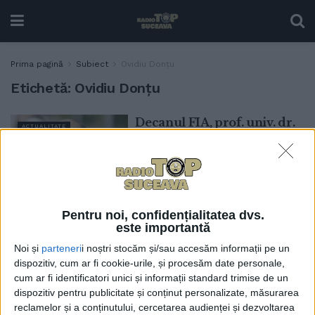
Prima pagină
Subiect
Ovidiu Donțu
Etichetă:
Ovidiu Donțu
Decanul FIA, prof. univ. dr.
ACTUALITATE
ing. Mircea Oroian, vizavi
de nemulțumirile față de
prețurile din marile lanțuri
de supermarketuri: Nu
prețurile sînt mari,
veniturile sînt mici. A
Pentru noi, confidențialitatea dvs.
este importantă
crescut prezența
produselor românești la
Noi și
parteneri
i noștri stocăm și/sau accesăm informații pe un
raft în urma Legii Donțu
dispozitiv, cum ar fi cookie-urile, și procesăm date personale,
cum ar fi identificatori unici și informații standard trimise de un
11 FEBRUARIE, 2025
dispozitiv pentru publicitate și conținut personalizate, măsurarea
Ovidiu Donțu: Cine va avea
reclamelor și a conținutului, cercetarea audienței și dezvoltarea
POLITIC