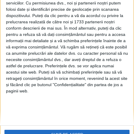
25% din voturi va cîștiga
serviciilor.
Cu permisiunea dvs., noi și partenerii noștri putem
Primăria Suceava. Domnul
folosi date și identificări precise de geolocație prin scanarea
Lungu s-a erodat, iar
dispozitivului. Puteți da clic pentru a vă da acordul cu privire la
prelucrarea realizată de către noi și 1733 partenerii noștri
domnul Rîmbu nu-i nici el
conform descrierii de mai sus. În mod alternativ, puteți da clic
un candidat al schimbării.
pentru a refuza să vă dați consimțământul sau pentru a accesa
La Suceava ”se joacă, după
informații mai detaliate și a vă schimba preferințele înainte de a
părerea mea”
vă exprima consimțământul.
Vă rugăm să rețineți că este posibil
29 FEBRUARIE, 2024
ca anumite prelucrări ale datelor dvs. cu caracter personal să nu
necesite consimțământul dvs., dar aveți dreptul de a refuza o
Fostul senator Ovidiu Donțu
POLITIC
astfel de prelucrare. Preferințele dvs. se vor aplica numai
a revenit în politică. Veți
acestui site web. Puteți să vă schimbați preferințele sau să vă
candida pentru Primăria
retrageți consimțământul în orice moment, revenind la acest site
Suceava, pentru Consiliul
și făcând clic pe butonul "Confidențialitate" din partea de jos a
Județean sau pentru
paginii web.
Parlament? ”Nu”
29 FEBRUARIE, 2024
Fostul senator PSD de
POLITIC
Suceava Ovidiu Donțu, ales
președinte al Partidului
Alianța Renașterea