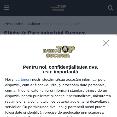
Prima pagină
Subiect
Parc industrial Suceava
Etichetă:
Parc industrial Suceava
O zonă aflată în aproprierea
ADMINISTRAȚIE
Bioenergy Suceava, vizată
pentru amenajarea unui
parc industrial
Pentru noi, confidențialitatea dvs.
20 MAI, 2026
este importantă
Noi și
parteneri
i noștri stocăm și/sau accesăm informații pe un
dispozitiv, cum ar fi cookie-urile, și procesăm date personale,
cum ar fi identificatori unici și informații standard trimise de un
dispozitiv pentru publicitate și conținut personalizate, măsurarea
reclamelor și a conținutului, cercetarea audienței și dezvoltarea
serviciilor.
Cu permisiunea dvs., noi și partenerii noștri putem
folosi date și identificări precise de geolocație prin scanarea