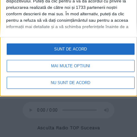
dispozitivului. Puteți da clic pentru a vă da acordul cu privire la
prelucrarea realizată de către noi și 1733 partenerii noștri
conform descrierii de mai sus. În mod alternativ, puteți da clic
© 2020
Radio TOP Suceava 104 FM
pentru a refuza să vă dați consimțământul sau pentru a accesa
informații mai detaliate și a vă schimba preferințele înainte de a
vă exprima consimțământul.
Vă rugăm să rețineți că este posibil
ca anumite prelucrări ale datelor dvs. cu caracter personal să nu
necesite consimțământul dvs., dar aveți dreptul de a refuza o
SUNT DE ACORD
astfel de prelucrare. Preferințele dvs. se vor aplica numai
acestui site web. Puteți să vă schimbați preferințele sau să vă
retrageți consimțământul în orice moment, revenind la acest site
MAI MULTE OPȚIUNI
și făcând clic pe butonul "Confidențialitate" din partea de jos a
paginii web.
NU SUNT DE ACORD
Asculta Radio TOP Suceava