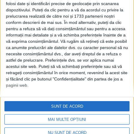
unor afaceri. Se pot obține
folosi date și identificări precise de geolocație prin scanarea
finanțări de cîte 50.000 de
dispozitivului. Puteți da clic pentru a vă da acordul cu privire la
euro
prelucrarea realizată de către noi și 1733 partenerii noștri
conform descrierii de mai sus. În mod alternativ, puteți da clic
31 MARTIE, 2025
pentru a refuza să vă dați consimțământul sau pentru a accesa
Parcul Științific și
informații mai detaliate și a vă schimba preferințele înainte de a
ACTUALITATE
vă exprima consimțământul.
Vă rugăm să rețineți că este posibil
Tehnologic de la Siret,
ca anumite prelucrări ale datelor dvs. cu caracter personal să nu
apreciat de Mircea Geoană:
necesite consimțământul dvs., dar aveți dreptul de a refuza o
Acolo se vor așeza companii
astfel de prelucrare. Preferințele dvs. se vor aplica numai
germane, sper că și de altă
acestui site web. Puteți să vă schimbați preferințele sau să vă
naționalitate, care vor folosi
retrageți consimțământul în orice moment, revenind la acest site
acest centru și legătura cu
și făcând clic pe butonul "Confidențialitate" din partea de jos a
Universitatea. Asta
paginii web.
înseamnă joburi, înseamnă
tineri care nu pleacă în
străinătate
SUNT DE ACORD
29 AUGUST, 2024
MAI MULTE OPȚIUNI
NU SUNT DE ACORD