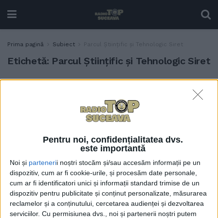
Prima pagină
Subiect
Parcul Științific și Tehnologic Siret
Etichetă:
Parcul Științific și Tehnologic Siret
Acum 20-30 de ani, la Siret
ACTUALITATE
erau 6.000 de locuri de
muncă. Acum sînt 600.
Primăria încearcă să atragă
investitori din țară sau din
străinătate
Pentru noi, confidențialitatea dvs.
este importantă
8 APRILIE, 2025
Noi și
parteneri
i noștri stocăm și/sau accesăm informații pe un
Parcul Științific și
dispozitiv, cum ar fi cookie-urile, și procesăm date personale,
ACTUALITATE
Tehnologic Siret. Sesiune
cum ar fi identificatori unici și informații standard trimise de un
de informare pentru
dispozitiv pentru publicitate și conținut personalizate, măsurarea
antreprenori și tineri
reclamelor și a conținutului, cercetarea audienței și dezvoltarea
interesați în dezvoltarea
serviciilor.
Cu permisiunea dvs., noi și partenerii noștri putem