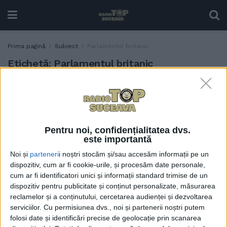
Prima pagină
Subiect
Parlamentul britanic
Etichetă:
Parlamentul britanic
Consiliul Județean Suceava,
ACTUALITATE
reprezentat la Palatul
Parlamentului din Londra,
la evenimentul ”Discover
Pentru noi, confidențialitatea dvs.
Bucovina”
este importantă
7 IULIE, 2026
Noi și
parteneri
i noștri stocăm și/sau accesăm informații pe un
dispozitiv, cum ar fi cookie-urile, și procesăm date personale,
cum ar fi identificatori unici și informații standard trimise de un
dispozitiv pentru publicitate și conținut personalizate, măsurarea
reclamelor și a conținutului, cercetarea audienței și dezvoltarea
serviciilor.
Cu permisiunea dvs., noi și partenerii noștri putem
folosi date și identificări precise de geolocație prin scanarea