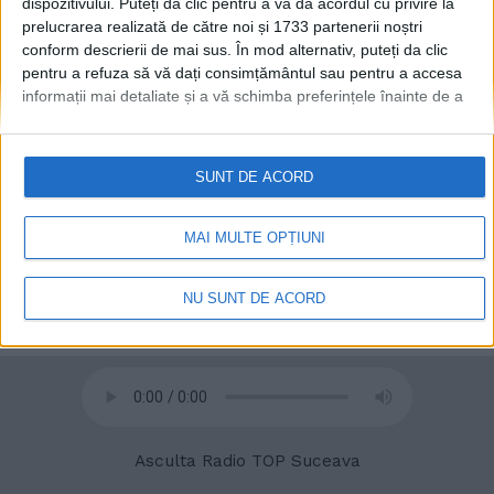
dispozitivului. Puteți da clic pentru a vă da acordul cu privire la
prelucrarea realizată de către noi și 1733 partenerii noștri
conform descrierii de mai sus. În mod alternativ, puteți da clic
pentru a refuza să vă dați consimțământul sau pentru a accesa
© 2020
Radio TOP Suceava 104 FM
informații mai detaliate și a vă schimba preferințele înainte de a
vă exprima consimțământul.
Vă rugăm să rețineți că este posibil
ca anumite prelucrări ale datelor dvs. cu caracter personal să nu
necesite consimțământul dvs., dar aveți dreptul de a refuza o
SUNT DE ACORD
astfel de prelucrare. Preferințele dvs. se vor aplica numai
acestui site web. Puteți să vă schimbați preferințele sau să vă
retrageți consimțământul în orice moment, revenind la acest site
MAI MULTE OPȚIUNI
și făcând clic pe butonul "Confidențialitate" din partea de jos a
paginii web.
NU SUNT DE ACORD
Asculta Radio TOP Suceava