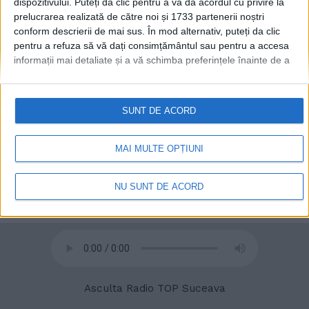
dispozitivului. Puteți da clic pentru a vă da acordul cu privire la
liberă (Foto)
prelucrarea realizată de către noi și 1733 partenerii noștri
27 NOIEMBRIE, 2023
conform descrierii de mai sus. În mod alternativ, puteți da clic
pentru a refuza să vă dați consimțământul sau pentru a accesa
informații mai detaliate și a vă schimba preferințele înainte de a
vă exprima consimțământul.
Vă rugăm să rețineți că este posibil
ca anumite prelucrări ale datelor dvs. cu caracter personal să nu
necesite consimțământul dvs., dar aveți dreptul de a refuza o
SUNT DE ACORD
astfel de prelucrare. Preferințele dvs. se vor aplica numai
acestui site web. Puteți să vă schimbați preferințele sau să vă
retrageți consimțământul în orice moment, revenind la acest site
MAI MULTE OPȚIUNI
și făcând clic pe butonul "Confidențialitate" din partea de jos a
paginii web.
NU SUNT DE ACORD
© 2020
Radio TOP Suceava 104 FM
Asculta Radio TOP Suceava