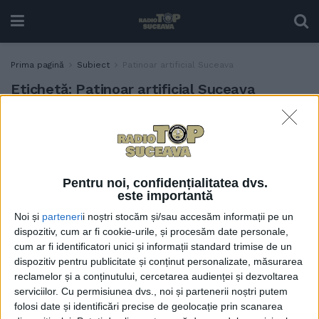
Prima pagină
Subiect
Patinoar artificial Suceava
Etichetă:
Patinoar artificial Suceava
Patinoarul artificial din
ADMINISTRAȚIE
Suceava, mai căutat în
vacanțe. Urmează
depunerea unui proiect, la
Pentru noi, confidențialitatea dvs.
CNI, pentru acoperirea
este importantă
acestuia
Noi și
parteneri
i noștri stocăm și/sau accesăm informații pe un
25 DECEMBRIE, 2023
dispozitiv, cum ar fi cookie-urile, și procesăm date personale,
cum ar fi identificatori unici și informații standard trimise de un
Patinoarul artificial din
ACTUALITATE
dispozitiv pentru publicitate și conținut personalizate, măsurarea
Suceava, care are o
reclamelor și a conținutului, cercetarea audienței și dezvoltarea
mantinelă nouă, va fi
serviciilor.
Cu permisiunea dvs., noi și partenerii noștri putem
redeschis pe 28 noiembrie.
folosi date și identificări precise de geolocație prin scanarea
În prima zi intrarea va fi