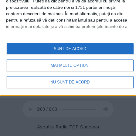
dispozitivului. Puteți da clic pentru a vă da acordul cu privire la
prelucrarea realizată de către noi și 1731 partenerii noștri
conform descrierii de mai sus. În mod alternativ, puteți da clic
© 2020
Radio TOP Suceava 104 FM
pentru a refuza să vă dați consimțământul sau pentru a accesa
informații mai detaliate și a vă schimba preferințele înainte de a
vă exprima consimțământul.
Vă rugăm să rețineți că este posibil
ca anumite prelucrări ale datelor dvs. cu caracter personal să nu
necesite consimțământul dvs., dar aveți dreptul de a refuza o
SUNT DE ACORD
astfel de prelucrare. Preferințele dvs. se vor aplica numai
acestui site web. Puteți să vă schimbați preferințele sau să vă
retrageți consimțământul în orice moment, revenind la acest site
MAI MULTE OPȚIUNI
și făcând clic pe butonul "Confidențialitate" din partea de jos a
paginii web.
NU SUNT DE ACORD
Asculta Radio TOP Suceava