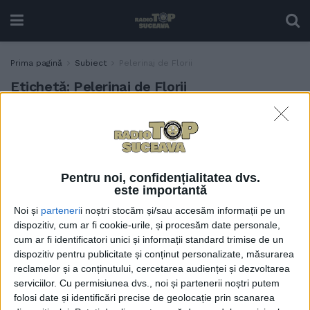
Prima pagină
Subiect
Pelerinaj de Florii
Etichetă:
Pelerinaj de Florii
ÎPS Calinic, felicitat pentru
ACTUALITATE
inițiativa de a organiza
Pelerinajul de Florii pe
străzile Sucevei (Foto)
Pentru noi, confidențialitatea dvs.
17 APRILIE, 2022
este importantă
Noi și
parteneri
i noștri stocăm și/sau accesăm informații pe un
dispozitiv, cum ar fi cookie-urile, și procesăm date personale,
cum ar fi identificatori unici și informații standard trimise de un
dispozitiv pentru publicitate și conținut personalizate, măsurarea
reclamelor și a conținutului, cercetarea audienței și dezvoltarea
serviciilor.
Cu permisiunea dvs., noi și partenerii noștri putem
folosi date și identificări precise de geolocație prin scanarea