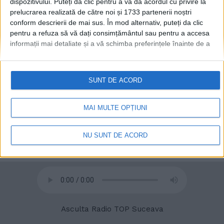
dispozitivului. Puteți da clic pentru a vă da acordul cu privire la
prelucrarea realizată de către noi și 1733 partenerii noștri
conform descrierii de mai sus. În mod alternativ, puteți da clic
pentru a refuza să vă dați consimțământul sau pentru a accesa
informații mai detaliate și a vă schimba preferințele înainte de a
© 2020
Radio TOP Suceava 104 FM
vă exprima consimțământul.
Vă rugăm să rețineți că este posibil
ca anumite prelucrări ale datelor dvs. cu caracter personal să nu
necesite consimțământul dvs., dar aveți dreptul de a refuza o
SUNT DE ACORD
astfel de prelucrare. Preferințele dvs. se vor aplica numai
acestui site web. Puteți să vă schimbați preferințele sau să vă
retrageți consimțământul în orice moment, revenind la acest site
MAI MULTE OPȚIUNI
și făcând clic pe butonul "Confidențialitate" din partea de jos a
paginii web.
NU SUNT DE ACORD
Asculta Radio TOP Suceava