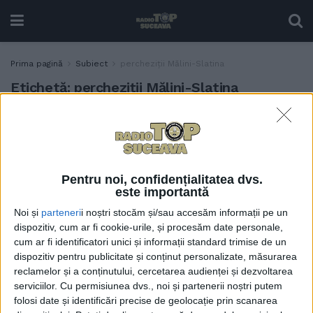
Prima pagină
Subiect
percheziții Mălini-Slatina
Etichetă:
percheziții Mălini-Slatina
20 de arme și 227 de trofee
ACTUALITATE
de vînătoare, ridicate de
polițiști. Șase suspecți au
fost duși la audieri. Cele mai
Pentru noi, confidențialitatea dvs.
multe percheziții au avut
este importantă
loc în zona Mălini-Slatina
Noi și
parteneri
i noștri stocăm și/sau accesăm informații pe un
2 APRILIE, 2025
dispozitiv, cum ar fi cookie-urile, și procesăm date personale,
cum ar fi identificatori unici și informații standard trimise de un
dispozitiv pentru publicitate și conținut personalizate, măsurarea
reclamelor și a conținutului, cercetarea audienței și dezvoltarea
serviciilor.
Cu permisiunea dvs., noi și partenerii noștri putem
folosi date și identificări precise de geolocație prin scanarea