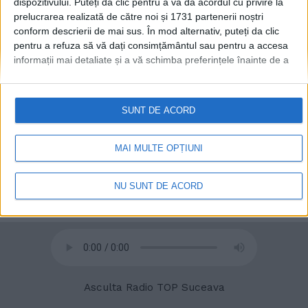
dispozitivului. Puteți da clic pentru a vă da acordul cu privire la
prelucrarea realizată de către noi și 1731 partenerii noștri
conform descrierii de mai sus. În mod alternativ, puteți da clic
pentru a refuza să vă dați consimțământul sau pentru a accesa
informații mai detaliate și a vă schimba preferințele înainte de a
vă exprima consimțământul.
Vă rugăm să rețineți că este posibil
ca anumite prelucrări ale datelor dvs. cu caracter personal să nu
© 2020
Radio TOP Suceava 104 FM
necesite consimțământul dvs., dar aveți dreptul de a refuza o
SUNT DE ACORD
astfel de prelucrare. Preferințele dvs. se vor aplica numai
acestui site web. Puteți să vă schimbați preferințele sau să vă
retrageți consimțământul în orice moment, revenind la acest site
MAI MULTE OPȚIUNI
și făcând clic pe butonul "Confidențialitate" din partea de jos a
paginii web.
NU SUNT DE ACORD
Asculta Radio TOP Suceava