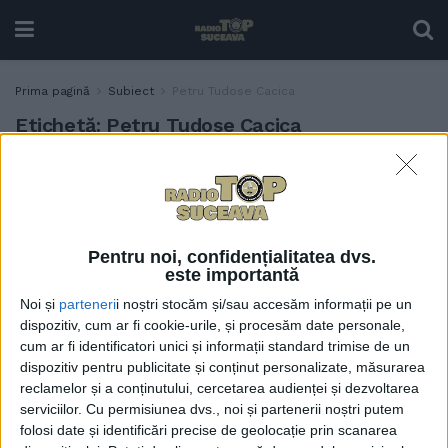
Prima pagină
Subiect
Petru Tudose Cacica
Etichetă:
Petru Tudose Cacica
Gheorghe Flutur: Grigoraș
POLITIC
Păstrăv, un vechi primar
liberal, a făcut din comuna
Comănești o bijuterie. La
Pentru noi, confidențialitatea dvs.
Cacica, Petru Tudose este
este importantă
un primar cu un palmares
Noi și
parteneri
i noștri stocăm și/sau accesăm informații pe un
impresionant de proiecte
dispozitiv, cum ar fi cookie-urile, și procesăm date personale,
pe fonduri europene
cum ar fi identificatori unici și informații standard trimise de un
17 MAI, 2024
dispozitiv pentru publicitate și conținut personalizate, măsurarea
reclamelor și a conținutului, cercetarea audienței și dezvoltarea
serviciilor.
Cu permisiunea dvs., noi și partenerii noștri putem
folosi date și identificări precise de geolocație prin scanarea