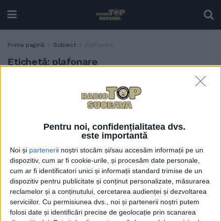
Prima pagină
Subiect
plafonare
Etichetă:
plafonare
Mirela Adomnicăi:
ACTUALITATE
Ordonanța privind
compensarea prețurilor la
energie electrică și gaz
Pentru noi, confidențialitatea dvs.
metan, valabilă și pentru
este importantă
consumul din ianuarie
Noi și
parteneri
i noștri stocăm și/sau accesăm informații pe un
19 IANUARIE, 2022
dispozitiv, cum ar fi cookie-urile, și procesăm date personale,
cum ar fi identificatori unici și informații standard trimise de un
dispozitiv pentru publicitate și conținut personalizate, măsurarea
reclamelor și a conținutului, cercetarea audienței și dezvoltarea
serviciilor.
Cu permisiunea dvs., noi și partenerii noștri putem
folosi date și identificări precise de geolocație prin scanarea