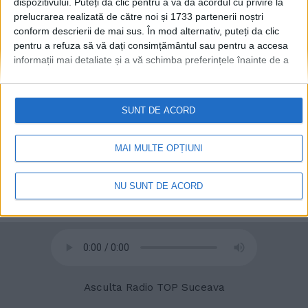
dispozitivului. Puteți da clic pentru a vă da acordul cu privire la
prelucrarea realizată de către noi și 1733 partenerii noștri
conform descrierii de mai sus. În mod alternativ, puteți da clic
pentru a refuza să vă dați consimțământul sau pentru a accesa
informații mai detaliate și a vă schimba preferințele înainte de a
© 2020
Radio TOP Suceava 104 FM
vă exprima consimțământul.
Vă rugăm să rețineți că este posibil
ca anumite prelucrări ale datelor dvs. cu caracter personal să nu
necesite consimțământul dvs., dar aveți dreptul de a refuza o
SUNT DE ACORD
astfel de prelucrare. Preferințele dvs. se vor aplica numai
acestui site web. Puteți să vă schimbați preferințele sau să vă
retrageți consimțământul în orice moment, revenind la acest site
MAI MULTE OPȚIUNI
și făcând clic pe butonul "Confidențialitate" din partea de jos a
paginii web.
NU SUNT DE ACORD
Asculta Radio TOP Suceava