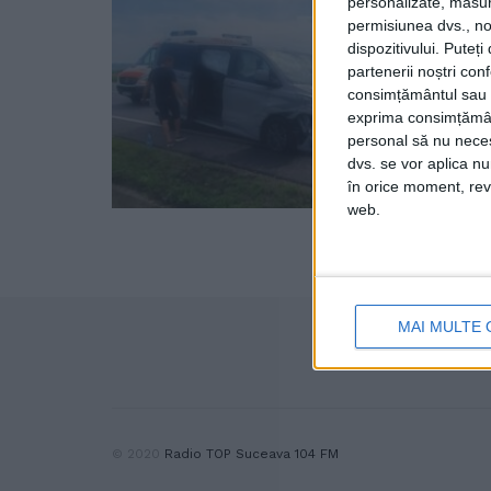
personalizate, măsura
permisiunea dvs., noi
dispozitivului. Puteț
partenerii noștri con
consimțământul sau p
exprima consimțămâ
personal să nu necesi
dvs. se vor aplica n
în orice moment, reve
web.
MAI MULTE 
© 2020
Radio TOP Suceava 104 FM