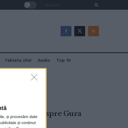
Tableta zilei
Audio
Top 10
ntă
ea din Suceava spre Gura
rile, și procesăm date
 Roșu
ublicitate și conținut