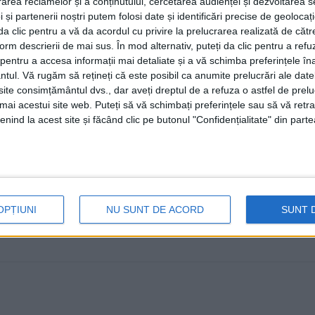
rea reclamelor și a conținutului, cercetarea audienței și dezvoltarea ser
22 IULIE, 2025
 și partenerii noștri putem folosi date și identificări precise de geoloca
i da clic pentru a vă da acordul cu privire la prelucrarea realizată de cătr
Un autoturism și un microbuz au fost implicate într-un ac
form descrierii de mai sus. În mod alternativ, puteți da clic pentru a refu
orei 10.30, ...
entru a accesa informații mai detaliate și a vă schimba preferințele în
ntul.
Vă rugăm să rețineți că este posibil ca anumite prelucrări ale date
te consimțământul dvs., dar aveți dreptul de a refuza o astfel de prelu
umai acestui site web. Puteți să vă schimbați preferințele sau să vă ret
nind la acest site și făcând clic pe butonul "Confidențialitate" din parte
OPȚIUNI
NU SUNT DE ACORD
SUNT 