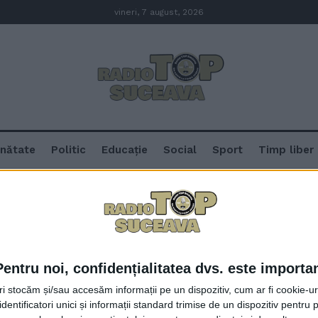
vineri, 7 august, 2026
nătate
Politic
Educație
Social
Sport
Timp liber
Pentru noi, confidențialitatea dvs. este importa
Accident cu zece răniți, la ieșir
tri stocăm și/sau accesăm informații pe un dispozitiv, cum ar fi cookie-u
Humorului. A fost activat Planul
dentificatori unici și informații standard trimise de un dispozitiv pentru p