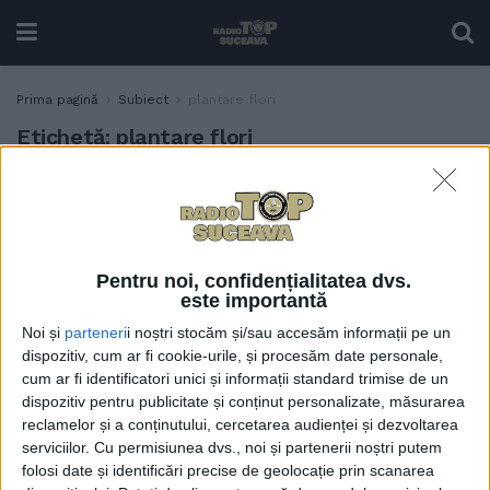
Prima pagină
Subiect
plantare flori
Etichetă:
plantare flori
Primăria Suceava dă startul
ACTUALITATE
plantărilor: peste 21.000 de
flori vor transforma orașul
în următoarele zile
Pentru noi, confidențialitatea dvs.
27 APRILIE, 2026
este importantă
Noi și
parteneri
i noștri stocăm și/sau accesăm informații pe un
dispozitiv, cum ar fi cookie-urile, și procesăm date personale,
cum ar fi identificatori unici și informații standard trimise de un
dispozitiv pentru publicitate și conținut personalizate, măsurarea
reclamelor și a conținutului, cercetarea audienței și dezvoltarea
serviciilor.
Cu permisiunea dvs., noi și partenerii noștri putem
folosi date și identificări precise de geolocație prin scanarea