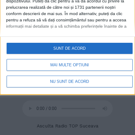
dispozitivului. Puteți da clic pentru a vă da acordul cu privire la
prelucrarea realizată de către noi și 1731 partenerii noștri
conform descrierii de mai sus. În mod alternativ, puteți da clic
© 2020
Radio TOP Suceava 104 FM
pentru a refuza să vă dați consimțământul sau pentru a accesa
informații mai detaliate și a vă schimba preferințele înainte de a
vă exprima consimțământul.
Vă rugăm să rețineți că este posibil
ca anumite prelucrări ale datelor dvs. cu caracter personal să nu
necesite consimțământul dvs., dar aveți dreptul de a refuza o
SUNT DE ACORD
astfel de prelucrare. Preferințele dvs. se vor aplica numai
acestui site web. Puteți să vă schimbați preferințele sau să vă
retrageți consimțământul în orice moment, revenind la acest site
MAI MULTE OPȚIUNI
și făcând clic pe butonul "Confidențialitate" din partea de jos a
paginii web.
NU SUNT DE ACORD
Asculta Radio TOP Suceava