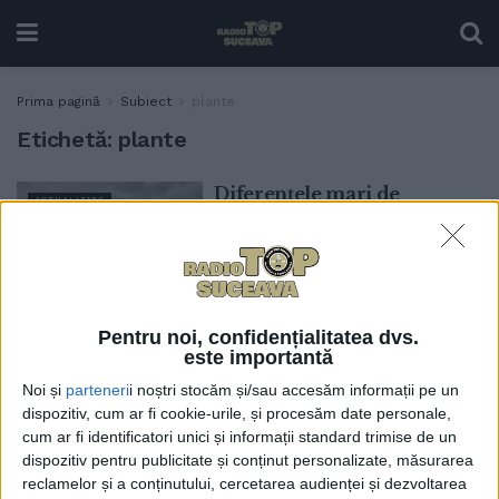
Prima pagină
Subiect
plante
Etichetă:
plante
Diferențele mari de
ACTUALITATE
temperatură le pun
probleme legumicultorilor:
Dimineața îngheață, iar
plăntuțele trebuie protejate
10 MARTIE, 2026
Pentru noi, confidențialitatea dvs.
este importantă
Plante exotice și medicinale
ACTUALITATE
aduse la Dumbrăveni de
Noi și
parteneri
i noștri stocăm și/sau accesăm informații pe un
legumicultorul Vasile
dispozitiv, cum ar fi cookie-urile, și procesăm date personale,
Mătrășoaie: Avem și plante
cum ar fi identificatori unici și informații standard trimise de un
pentru memorie.
dispozitiv pentru publicitate și conținut personalizate, măsurarea
Tehnologia asta modernă
reclamelor și a conținutului, cercetarea audienței și dezvoltarea