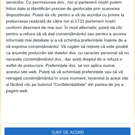
serviciilor.
Cu permisiunea dvs., noi și partenerii noștri putem
toacă creierul
folosi date și identificări precise de geolocație prin scanarea
10 MARTIE, 2026
dispozitivului. Puteți da clic pentru a vă da acordul cu privire la
prelucrarea realizată de către noi și 1731 partenerii noștri
Legumicultorul Vasile
ACTUALITATE
conform descrierii de mai sus. În mod alternativ, puteți da clic
Mătrășoaie, viitoare
pentru a refuza să vă dați consimțământul sau pentru a accesa
colaboare cu Direcția
informații mai detaliate și a vă schimba preferințele înainte de a
Agricolă Suceava, pentru a
vă exprima consimțământul.
Vă rugăm să rețineți că este posibil
le împărtăși din cunoștințele
ca anumite prelucrări ale datelor dvs. cu caracter personal să nu
sale elevilor: Să vadă
necesite consimțământul dvs., dar aveți dreptul de a refuza o
copilașii cum se pot crește
astfel de prelucrare. Preferințele dvs. se vor aplica numai
plantele, cum crește roșia în
acestui site web. Puteți să vă schimbați preferințele sau să vă
solar
retrageți consimțământul în orice moment, revenind la acest site
12 APRILIE, 2025
și făcând clic pe butonul "Confidențialitate" din partea de jos a
paginii web.
”Magia plantelor”, în
EDUCAȚIE
vacanța de vară, la Muzeul
de Științele Naturii. Copiii
vor avea ocazia să se
întreacă în probe de
cunoștințe despre muzeu și
SUNT DE ACORD
jocuri sportive