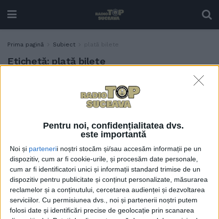
Prima pagină
Subiect
plată bilete
Etichetă:
plată bilete
Gabriel Petruc, directorul
ACTUALITATE
TPL: Se trece încetul cu
încetul pe partea aceasta de
abonamente online, prin
Pentru noi, confidențialitatea dvs.
aplicație sau prin SMS.
este importantă
Așteptăm să avem POS-uri
Noi și
parteneri
i noștri stocăm și/sau accesăm informații pe un
în autobuze și atunci să
dispozitiv, cum ar fi cookie-urile, și procesăm date personale,
putem să scoatem
cum ar fi identificatori unici și informații standard trimise de un
taxatoarele cu totul
dispozitiv pentru publicitate și conținut personalizate, măsurarea
5 DECEMBRIE, 2025
reclamelor și a conținutului, cercetarea audienței și dezvoltarea
serviciilor.
Cu permisiunea dvs., noi și partenerii noștri putem
folosi date și identificări precise de geolocație prin scanarea