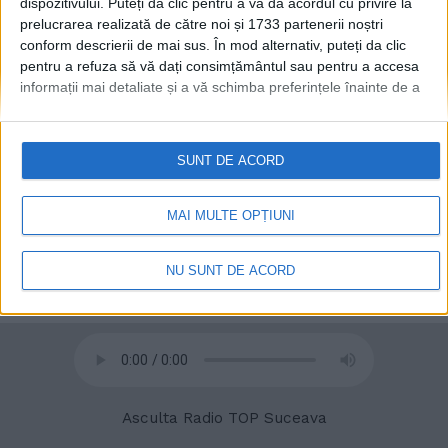
dispozitivului. Puteți da clic pentru a vă da acordul cu privire la
prelucrarea realizată de către noi și 1733 partenerii noștri
conform descrierii de mai sus. În mod alternativ, puteți da clic
pentru a refuza să vă dați consimțământul sau pentru a accesa
informații mai detaliate și a vă schimba preferințele înainte de a
vă exprima consimțământul.
Vă rugăm să rețineți că este posibil
ca anumite prelucrări ale datelor dvs. cu caracter personal să nu
necesite consimțământul dvs., dar aveți dreptul de a refuza o
SUNT DE ACORD
© 2020
Radio TOP Suceava 104 FM
astfel de prelucrare. Preferințele dvs. se vor aplica numai
acestui site web. Puteți să vă schimbați preferințele sau să vă
retrageți consimțământul în orice moment, revenind la acest site
MAI MULTE OPȚIUNI
și făcând clic pe butonul "Confidențialitate" din partea de jos a
paginii web.
NU SUNT DE ACORD
Asculta Radio TOP Suceava