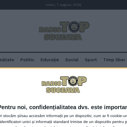
vineri, 7 august, 2026
nătate
Politic
Educație
Social
Sport
Timp liber
Pentru noi, confidențialitatea dvs. este importa
Ploaie de aproximativ 20 de minu
tri stocăm și/sau accesăm informații pe un dispozitiv, cum ar fi cookie-u
Precipitațiile nu au impus acti
dentificatori unici și informații standard trimise de un dispozitiv pentru p