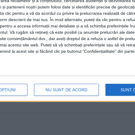
rea reclamelor și a conținutului, cercetarea audienței și dezvoltarea ser
acestea neîncadrîndu-se în categ
 și partenerii noștri putem folosi date și identificări precise de geoloca
meteorologice emise de autorit
i da clic pentru a vă da acordul cu privire la prelucrarea realizată de cătr
form descrierii de mai sus. În mod alternativ, puteți da clic pentru a refu
3 AUGUST, 2025
entru a accesa informații mai detaliate și a vă schimba preferințele în
ntul.
Vă rugăm să rețineți că este posibil ca anumite prelucrări ale date
Duminică, 3 august, în jurul orei 14.00, în zona orașului 
te consimțământul dvs., dar aveți dreptul de a refuza o astfel de prelu
durată, cu o intensitate ...
umai acestui site web. Puteți să vă schimbați preferințele sau să vă ret
nind la acest site și făcând clic pe butonul "Confidențialitate" din parte
OPȚIUNI
NU SUNT DE ACORD
SUNT 