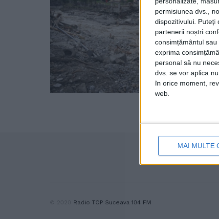
personalizate, măsura
permisiunea dvs., noi
dispozitivului. Puteț
partenerii noștri con
consimțământul sau p
exprima consimțămâ
personal să nu necesi
dvs. se vor aplica n
în orice moment, reve
web.
MAI MULTE 
© 2020
Radio TOP Suceava 104 FM