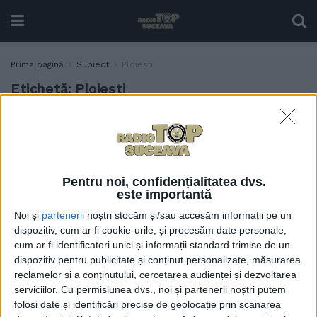
Prima pagină
Subiect
Ploiești
Etichetă:
Ploiești
Tofan: Autostrada ar trebui
ADMINISTRAȚIE
să înceapă de la Suceava, nu
de la Ploiești
21 NOIEMBRIE, 2021
Pentru noi, confidențialitatea dvs.
este importantă
Noi și
parteneri
i noștri stocăm și/sau accesăm informații pe un
dispozitiv, cum ar fi cookie-urile, și procesăm date personale,
cum ar fi identificatori unici și informații standard trimise de un
dispozitiv pentru publicitate și conținut personalizate, măsurarea
reclamelor și a conținutului, cercetarea audienței și dezvoltarea
serviciilor.
Cu permisiunea dvs., noi și partenerii noștri putem
folosi date și identificări precise de geolocație prin scanarea