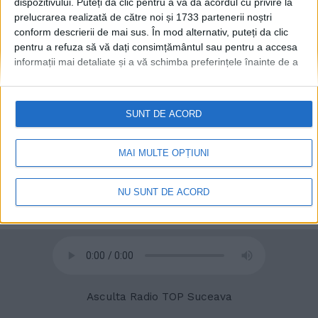
dispozitivului. Puteți da clic pentru a vă da acordul cu privire la
prelucrarea realizată de către noi și 1733 partenerii noștri
conform descrierii de mai sus. În mod alternativ, puteți da clic
© 2020
Radio TOP Suceava 104 FM
pentru a refuza să vă dați consimțământul sau pentru a accesa
informații mai detaliate și a vă schimba preferințele înainte de a
vă exprima consimțământul.
Vă rugăm să rețineți că este posibil
ca anumite prelucrări ale datelor dvs. cu caracter personal să nu
necesite consimțământul dvs., dar aveți dreptul de a refuza o
SUNT DE ACORD
astfel de prelucrare. Preferințele dvs. se vor aplica numai
acestui site web. Puteți să vă schimbați preferințele sau să vă
retrageți consimțământul în orice moment, revenind la acest site
MAI MULTE OPȚIUNI
și făcând clic pe butonul "Confidențialitate" din partea de jos a
paginii web.
NU SUNT DE ACORD
Asculta Radio TOP Suceava