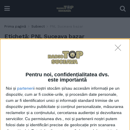
Prima pagină
Subiect
PNL Suceava bazar
Etichetă:
PNL Suceava bazar
Echipă PNL, în bazarul din
POLITIC
Lunca Sucevei. Gheorghe
Flutur: Susținem înghețarea
taxelor și impozitelor și
Pentru noi, confidențialitatea dvs.
promovăm investițiile care
este importantă
să crească puterea de
Noi și
parteneri
i noștri stocăm și/sau accesăm informații pe un
cumpărare a românilor
dispozitiv, cum ar fi cookie-urile, și procesăm date personale,
16 NOIEMBRIE, 2024
cum ar fi identificatori unici și informații standard trimise de un
dispozitiv pentru publicitate și conținut personalizate, măsurarea
reclamelor și a conținutului, cercetarea audienței și dezvoltarea
serviciilor.
Cu permisiunea dvs., noi și partenerii noștri putem
folosi date și identificări precise de geolocație prin scanarea