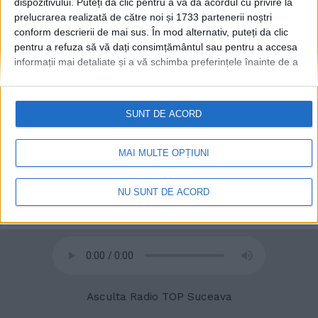
dispozitivului. Puteți da clic pentru a vă da acordul cu privire la
prelucrarea realizată de către noi și 1733 partenerii noștri
conform descrierii de mai sus. În mod alternativ, puteți da clic
pentru a refuza să vă dați consimțământul sau pentru a accesa
informații mai detaliate și a vă schimba preferințele înainte de a
vă exprima consimțământul.
Vă rugăm să rețineți că este posibil
© 2020
Radio TOP Suceava 104 FM
ca anumite prelucrări ale datelor dvs. cu caracter personal să nu
necesite consimțământul dvs., dar aveți dreptul de a refuza o
SUNT DE ACORD
astfel de prelucrare. Preferințele dvs. se vor aplica numai
acestui site web. Puteți să vă schimbați preferințele sau să vă
retrageți consimțământul în orice moment, revenind la acest site
MAI MULTE OPȚIUNI
și făcând clic pe butonul "Confidențialitate" din partea de jos a
paginii web.
NU SUNT DE ACORD
Asculta Radio TOP Suceava