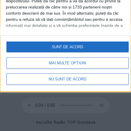
dispozitivului. Puteți da clic pentru a vă da acordul cu privire la
prelucrarea realizată de către noi și 1733 partenerii noștri
conform descrierii de mai sus. În mod alternativ, puteți da clic
pentru a refuza să vă dați consimțământul sau pentru a accesa
© 2020
Radio TOP Suceava 104 FM
informații mai detaliate și a vă schimba preferințele înainte de a
vă exprima consimțământul.
Vă rugăm să rețineți că este posibil
ca anumite prelucrări ale datelor dvs. cu caracter personal să nu
necesite consimțământul dvs., dar aveți dreptul de a refuza o
SUNT DE ACORD
astfel de prelucrare. Preferințele dvs. se vor aplica numai
acestui site web. Puteți să vă schimbați preferințele sau să vă
retrageți consimțământul în orice moment, revenind la acest site
MAI MULTE OPȚIUNI
și făcând clic pe butonul "Confidențialitate" din partea de jos a
paginii web.
NU SUNT DE ACORD
Asculta Radio TOP Suceava