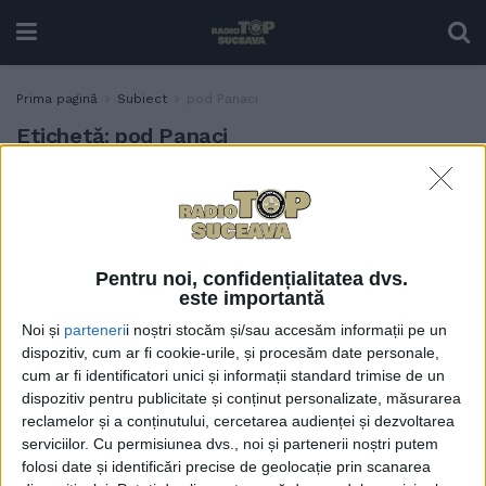
Prima pagină
Subiect
pod Panaci
Etichetă:
pod Panaci
CJ Suceava pregătește
ADMINISTRAȚIE
construcția unui pod nou la
Panaci și reabilitarea altor
două poduri, la Roșcani și
Pentru noi, confidențialitatea dvs.
Verești
este importantă
29 MAI, 2026
Noi și
parteneri
i noștri stocăm și/sau accesăm informații pe un
dispozitiv, cum ar fi cookie-urile, și procesăm date personale,
cum ar fi identificatori unici și informații standard trimise de un
dispozitiv pentru publicitate și conținut personalizate, măsurarea
reclamelor și a conținutului, cercetarea audienței și dezvoltarea
serviciilor.
Cu permisiunea dvs., noi și partenerii noștri putem
folosi date și identificări precise de geolocație prin scanarea