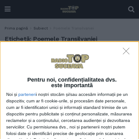
Prima pagină
Subiect
Poemele Transilvaniei
Etichetă:
Poemele Transilvaniei
Scriitoarea suceveană
ACTUALITATE
Angela Furtună, în
antologia Poemele
Transilvaniei
Pentru noi, confidențialitatea dvs.
1 DECEMBRIE, 2025
este importantă
Noi și
parteneri
i noștri stocăm și/sau accesăm informații pe un
dispozitiv, cum ar fi cookie-urile, și procesăm date personale,
cum ar fi identificatori unici și informații standard trimise de un
dispozitiv pentru publicitate și conținut personalizate, măsurarea
reclamelor și a conținutului, cercetarea audienței și dezvoltarea
serviciilor.
Cu permisiunea dvs., noi și partenerii noștri putem
folosi date și identificări precise de geolocație prin scanarea