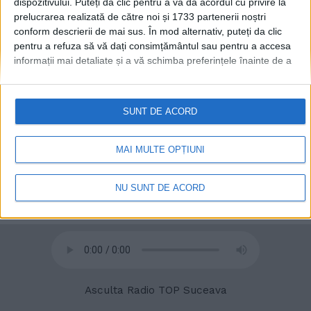
dispozitivului. Puteți da clic pentru a vă da acordul cu privire la
prelucrarea realizată de către noi și 1733 partenerii noștri
conform descrierii de mai sus. În mod alternativ, puteți da clic
© 2020
Radio TOP Suceava 104 FM
pentru a refuza să vă dați consimțământul sau pentru a accesa
informații mai detaliate și a vă schimba preferințele înainte de a
vă exprima consimțământul.
Vă rugăm să rețineți că este posibil
ca anumite prelucrări ale datelor dvs. cu caracter personal să nu
necesite consimțământul dvs., dar aveți dreptul de a refuza o
SUNT DE ACORD
astfel de prelucrare. Preferințele dvs. se vor aplica numai
acestui site web. Puteți să vă schimbați preferințele sau să vă
retrageți consimțământul în orice moment, revenind la acest site
MAI MULTE OPȚIUNI
și făcând clic pe butonul "Confidențialitate" din partea de jos a
paginii web.
NU SUNT DE ACORD
Asculta Radio TOP Suceava