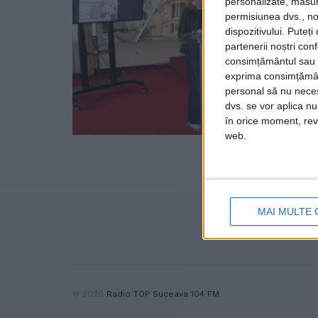
personalizate, măsura
permisiunea dvs., noi
dispozitivului. Puteț
partenerii noștri con
consimțământul sau p
exprima consimțămâ
personal să nu necesi
dvs. se vor aplica n
în orice moment, reve
web.
MAI MULTE 
© 2020
Radio TOP Suceava 104 FM