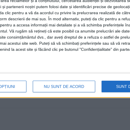
rea reclamelor și a conținutului, cercetarea audienței și dezvoltarea ser
continua pe drumul literaturii.
 și partenerii noștri putem folosi date și identificări precise de geoloca
care au crezut în vocea mea poet
i da clic pentru a vă da acordul cu privire la prelucrarea realizată de cătr
form descrierii de mai sus. În mod alternativ, puteți da clic pentru a refu
19 IUNIE, 2026
entru a accesa informații mai detaliate și a vă schimba preferințele în
ntul.
Vă rugăm să rețineți că este posibil ca anumite prelucrări ale date
Studenta Alexia Plăcintă, de la Facultatea de Litere și Ș
te consimțământul dvs., dar aveți dreptul de a refuza o astfel de prelu
Mare” din Suceava, a ...
umai acestui site web. Puteți să vă schimbați preferințele sau să vă ret
nind la acest site și făcând clic pe butonul "Confidențialitate" din parte
OPȚIUNI
NU SUNT DE ACORD
SUNT 