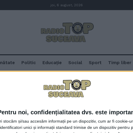
joi, 6 august, 2026
nătate
Politic
Educație
Social
Sport
Timp liber
Pentru noi, confidențialitatea dvs. este importa
Studentă a USV, premiată de ”Co
tri stocăm și/sau accesăm informații pe un dispozitiv, cum ar fi cookie-u
volumul de debut. Alexia Plăcint
dentificatori unici și informații standard trimise de un dispozitiv pentru p