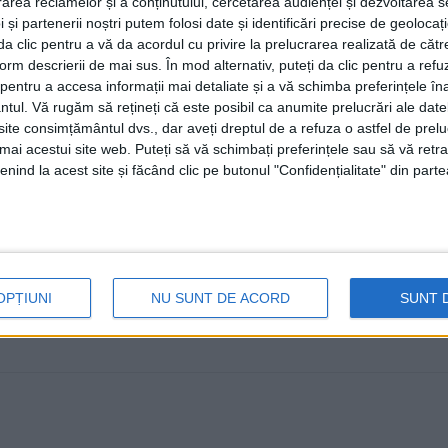
rea reclamelor și a conținutului, cercetarea audienței și dezvoltarea ser
4 NOIEMBRIE, 2022
 și partenerii noștri putem folosi date și identificări precise de geoloca
i da clic pentru a vă da acordul cu privire la prelucrarea realizată de cătr
Primarul Sucevei, Ion Lungu, se află la Poiana Brașov, l
form descrierii de mai sus. În mod alternativ, puteți da clic pentru a refu
descentralizate româno-franceze, unde, ...
entru a accesa informații mai detaliate și a vă schimba preferințele în
ntul.
Vă rugăm să rețineți că este posibil ca anumite prelucrări ale date
te consimțământul dvs., dar aveți dreptul de a refuza o astfel de prelu
umai acestui site web. Puteți să vă schimbați preferințele sau să vă ret
nind la acest site și făcând clic pe butonul "Confidențialitate" din parte
OPȚIUNI
NU SUNT DE ACORD
SUNT 