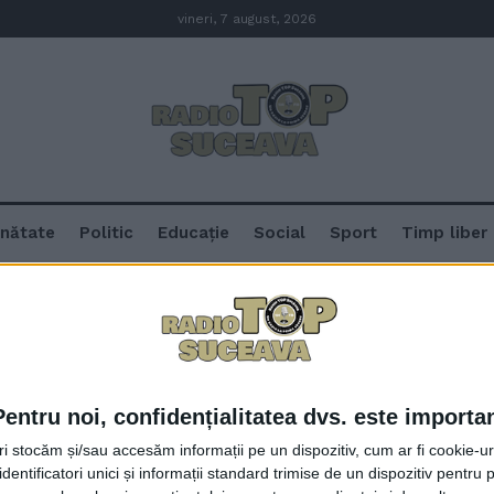
vineri, 7 august, 2026
nătate
Politic
Educație
Social
Sport
Timp liber
Pentru noi, confidențialitatea dvs. este importa
Ion Lungu, despre PNRR și Pactu
tri stocăm și/sau accesăm informații pe un dispozitiv, cum ar fi cookie-u
Brașov, la un forum româno-fra
dentificatori unici și informații standard trimise de un dispozitiv pentru p