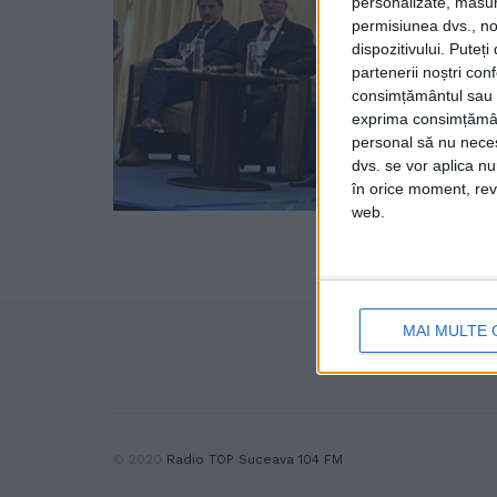
personalizate, măsura
permisiunea dvs., noi
dispozitivului. Puteț
partenerii noștri con
consimțământul sau p
exprima consimțămâ
personal să nu necesi
dvs. se vor aplica n
în orice moment, reve
web.
MAI MULTE 
© 2020
Radio TOP Suceava 104 FM