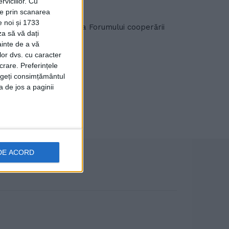
viciilor.
Cu
ție prin scanarea
e noi și 1733
a cea de-a VI-a ediție a Forumului cooperării
za să vă dați
ainte de a vă
lor dvs. cu caracter
crare. Preferințele
rageți consimțământul
a de jos a paginii
DE ACORD