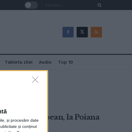
Tableta zilei
Audio
Top 10
ntă
l verde european, la Poiana
rile, și procesăm date
ncez
ublicitate și conținut