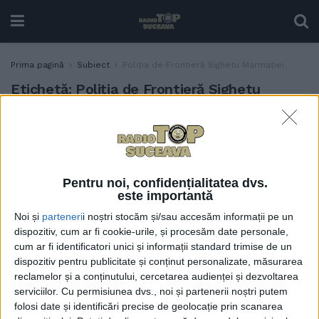
Prima pagină
Subiect
Poliția de Frontieră Sighetu Marmației
Etichetă:
Poliția de Frontieră Sighetu
Marmației
În 2025, 3.800 de ucraineni
ACTUALITATE
au intrat fraudulos în
România pe la granița de
Pentru noi, confidențialitatea dvs.
nord a județului Suceava
este importantă
24 FEBRUARIE, 2026
Noi și
parteneri
i noștri stocăm și/sau accesăm informații pe un
dispozitiv, cum ar fi cookie-urile, și procesăm date personale,
cum ar fi identificatori unici și informații standard trimise de un
dispozitiv pentru publicitate și conținut personalizate, măsurarea
reclamelor și a conținutului, cercetarea audienței și dezvoltarea
serviciilor.
Cu permisiunea dvs., noi și partenerii noștri putem
folosi date și identificări precise de geolocație prin scanarea