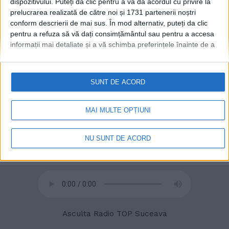
dispozitivului. Puteți da clic pentru a vă da acordul cu privire la
prelucrarea realizată de către noi și 1731 partenerii noștri
conform descrierii de mai sus. În mod alternativ, puteți da clic
pentru a refuza să vă dați consimțământul sau pentru a accesa
informații mai detaliate și a vă schimba preferințele înainte de a
© 2020
Radio TOP Suceava 104 FM
vă exprima consimțământul.
Vă rugăm să rețineți că este posibil
ca anumite prelucrări ale datelor dvs. cu caracter personal să nu
necesite consimțământul dvs., dar aveți dreptul de a refuza o
SUNT DE ACORD
astfel de prelucrare. Preferințele dvs. se vor aplica numai
acestui site web. Puteți să vă schimbați preferințele sau să vă
retrageți consimțământul în orice moment, revenind la acest site
MAI MULTE OPȚIUNI
și făcând clic pe butonul "Confidențialitate" din partea de jos a
paginii web.
NU SUNT DE ACORD
Asculta Radio TOP Suceava