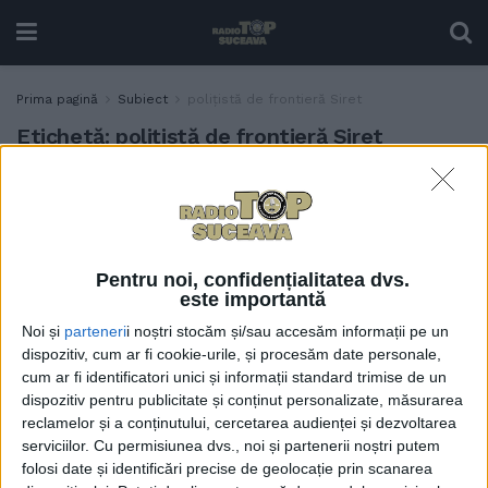
Prima pagină
Subiect
polițistă de frontieră Siret
Etichetă:
polițistă de frontieră Siret
Polițistă de frontieră de la
ACTUALITATE
Siret, distinsă cu Emblema
de Onoare, pentru
confiscarea a 1,4 milioane
Pentru noi, confidențialitatea dvs.
de dolari de la doi ucraineni
este importantă
17 IULIE, 2025
Noi și
parteneri
i noștri stocăm și/sau accesăm informații pe un
dispozitiv, cum ar fi cookie-urile, și procesăm date personale,
cum ar fi identificatori unici și informații standard trimise de un
dispozitiv pentru publicitate și conținut personalizate, măsurarea
reclamelor și a conținutului, cercetarea audienței și dezvoltarea
serviciilor.
Cu permisiunea dvs., noi și partenerii noștri putem
folosi date și identificări precise de geolocație prin scanarea