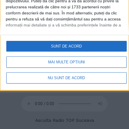
dispozitivului. Puteți da clic pentru a vă da acordul cu privire la
prelucrarea realizată de către noi și 1733 partenerii noștri
conform descrierii de mai sus. În mod alternativ, puteți da clic
pentru a refuza să vă dați consimțământul sau pentru a accesa
© 2020
Radio TOP Suceava 104 FM
informații mai detaliate și a vă schimba preferințele înainte de a
vă exprima consimțământul.
Vă rugăm să rețineți că este posibil
ca anumite prelucrări ale datelor dvs. cu caracter personal să nu
necesite consimțământul dvs., dar aveți dreptul de a refuza o
SUNT DE ACORD
astfel de prelucrare. Preferințele dvs. se vor aplica numai
acestui site web. Puteți să vă schimbați preferințele sau să vă
retrageți consimțământul în orice moment, revenind la acest site
MAI MULTE OPȚIUNI
și făcând clic pe butonul "Confidențialitate" din partea de jos a
paginii web.
NU SUNT DE ACORD
Asculta Radio TOP Suceava