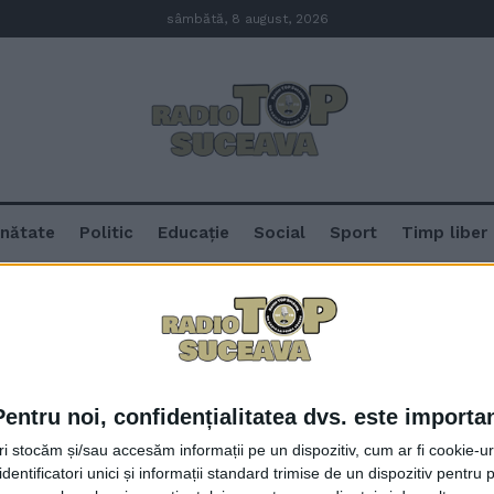
sâmbătă, 8 august, 2026
nătate
Politic
Educație
Social
Sport
Timp liber
ie
Pentru noi, confidențialitatea dvs. este importa
În municipiul Suceava intersecții
tri stocăm și/sau accesăm informații pe un dispozitiv, cum ar fi cookie-u
care să dirijeze circulația au dis
dentificatori unici și informații standard trimise de un dispozitiv pentru p