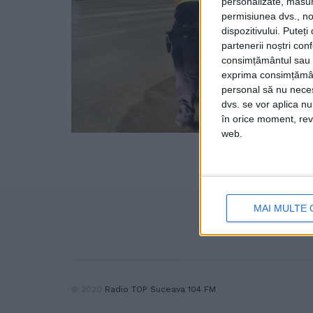
personalizate, măsura
permisiunea dvs., noi
dispozitivului. Puteț
partenerii noștri con
consimțământul sau p
exprima consimțămâ
personal să nu necesi
dvs. se vor aplica n
în orice moment, reve
web.
MAI MULTE 
© 2020
Radio TOP Suceava 104 FM