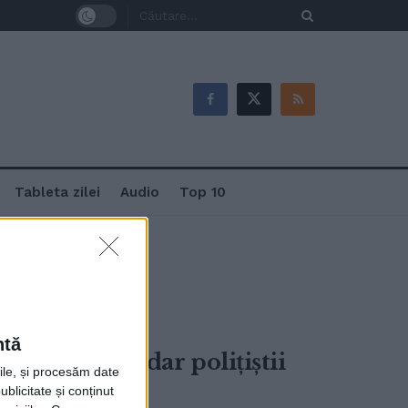
Tableta zilei
Audio
Top 10
ntă
le au rămas, dar polițiștii
rile, și procesăm date
părut
ublicitate și conținut