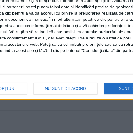
rea reclamelor și a conținutului, cercetarea audienței și dezvoltarea ser
28 MAI, 2026
 și partenerii noștri putem folosi date și identificări precise de geoloca
i da clic pentru a vă da acordul cu privire la prelucrarea realizată de cătr
Una din zilele în care traficul în municipiul Suceava a
form descrierii de mai sus. În mod alternativ, puteți da clic pentru a refu
...
entru a accesa informații mai detaliate și a vă schimba preferințele în
ntul.
Vă rugăm să rețineți că este posibil ca anumite prelucrări ale date
te consimțământul dvs., dar aveți dreptul de a refuza o astfel de prelu
umai acestui site web. Puteți să vă schimbați preferințele sau să vă ret
nind la acest site și făcând clic pe butonul "Confidențialitate" din parte
OPȚIUNI
NU SUNT DE ACORD
SUNT 