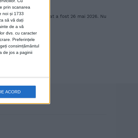
viciilor.
Cu
ție prin scanarea
e noi și 1733
 fost extrem de aglomerat a fost 26 mai 2026. Nu
za să vă dați
ainte de a vă
lor dvs. cu caracter
crare. Preferințele
rageți consimțământul
a de jos a paginii
DE ACORD