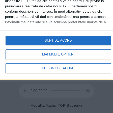
dispozitivului. Puteți da clic pentru a vă da acordul cu privire la
prelucrarea realizată de către noi și 1733 partenerii noștri
conform descrierii de mai sus. În mod alternativ, puteți da clic
pentru a refuza să vă dați consimțământul sau pentru a accesa
informații mai detaliate și a vă schimba preferințele înainte de a
vă exprima consimțământul.
Vă rugăm să rețineți că este posibil
ca anumite prelucrări ale datelor dvs. cu caracter personal să nu
necesite consimțământul dvs., dar aveți dreptul de a refuza o
SUNT DE ACORD
astfel de prelucrare. Preferințele dvs. se vor aplica numai
acestui site web. Puteți să vă schimbați preferințele sau să vă
retrageți consimțământul în orice moment, revenind la acest site
MAI MULTE OPȚIUNI
și făcând clic pe butonul "Confidențialitate" din partea de jos a
paginii web.
© 2020
Radio TOP Suceava 104 FM
NU SUNT DE ACORD
Asculta Radio TOP Suceava