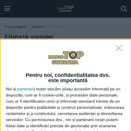
Prima pagină
Subiect
pompier
Etichetă:
pompier
Pompierul sucevean Radu
SPORT
Petenghea, dublu medaliat
cu aur la Campionatul
Național de Culturism,
Pentru noi, confidențialitatea dvs.
Fitness & Fitness Challenge.
este importantă
ISU Suceava: Sîntem
Noi și
parteneri
i noștri stocăm și/sau accesăm informații pe un
onorați să îl avem în echipă
dispozitiv, cum ar fi cookie-urile, și procesăm date personale,
5 IUNIE, 2025
cum ar fi identificatori unici și informații standard trimise de un
dispozitiv pentru publicitate și conținut personalizate, măsurarea
22 de posturi de pompier,
ACTUALITATE
reclamelor și a conținutului, cercetarea audienței și dezvoltarea
scoase la concurs de ISU
serviciilor.
Cu permisiunea dvs., noi și partenerii noștri putem
Suceava
folosi date și identificări precise de geolocație prin scanarea
23 NOIEMBRIE, 2021