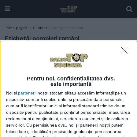
Prima pagină
Subiect
pompieri români
Etichetă:
pompieri români
Incendii Grecia: O inimă
ACTUALITATE
desenată de un copil,
pentru pompierii români
1 SEPTEMBRIE, 2021
Pentru noi, confidențialitatea dvs.
este importantă
Noi și
parteneri
i noștri stocăm și/sau accesăm informații pe un
Alin Găleată: ”Sînt cel mai
ACTUALITATE
dispozitiv, cum ar fi cookie-urile, și procesăm date personale,
fericit om de pe pămînt”
cum ar fi identificatori unici și informații standard trimise de un
1 SEPTEMBRIE, 2021
dispozitiv pentru publicitate și conținut personalizate, măsurarea
reclamelor și a conținutului, cercetarea audienței și dezvoltarea
serviciilor.
Cu permisiunea dvs., noi și partenerii noștri putem
folosi date și identificări precise de geolocație prin scanarea
Mănăstire din Grecia