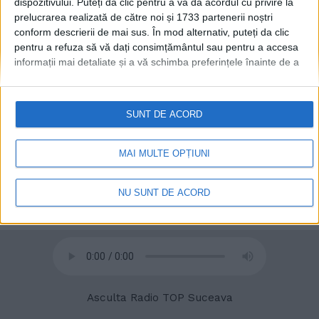
dispozitivului. Puteți da clic pentru a vă da acordul cu privire la
prelucrarea realizată de către noi și 1733 partenerii noștri
conform descrierii de mai sus. În mod alternativ, puteți da clic
pentru a refuza să vă dați consimțământul sau pentru a accesa
informații mai detaliate și a vă schimba preferințele înainte de a
vă exprima consimțământul.
Vă rugăm să rețineți că este posibil
© 2020
Radio TOP Suceava 104 FM
ca anumite prelucrări ale datelor dvs. cu caracter personal să nu
necesite consimțământul dvs., dar aveți dreptul de a refuza o
SUNT DE ACORD
astfel de prelucrare. Preferințele dvs. se vor aplica numai
acestui site web. Puteți să vă schimbați preferințele sau să vă
retrageți consimțământul în orice moment, revenind la acest site
MAI MULTE OPȚIUNI
și făcând clic pe butonul "Confidențialitate" din partea de jos a
paginii web.
NU SUNT DE ACORD
Asculta Radio TOP Suceava