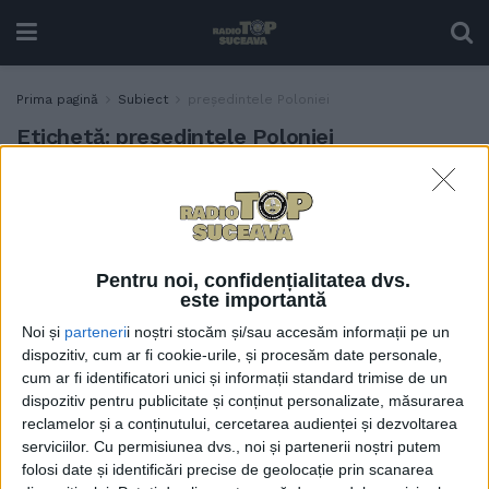
Prima pagină
Subiect
președintele Poloniei
Etichetă:
președintele Poloniei
Suceveanul Ghervazen
ACTUALITATE
Longher, numit de
președintele Poloniei în
Consiliul pentru Diaspora și
Pentru noi, confidențialitatea dvs.
Polonezii din Străinătate de
este importantă
pe lîngă Președintele
Noi și
parteneri
i noștri stocăm și/sau accesăm informații pe un
Republicii Polone
dispozitiv, cum ar fi cookie-urile, și procesăm date personale,
2 MAI, 2026
cum ar fi identificatori unici și informații standard trimise de un
dispozitiv pentru publicitate și conținut personalizate, măsurarea
reclamelor și a conținutului, cercetarea audienței și dezvoltarea
serviciilor.
Cu permisiunea dvs., noi și partenerii noștri putem
folosi date și identificări precise de geolocație prin scanarea