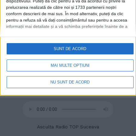
dispozitivului. Puteți da clic pentru a vă da acordul cu privire la
prelucrarea realizată de către noi și 1733 partenerii noștri
conform descrierii de mai sus. În mod alternativ, puteți da clic
pentru a refuza să vă dați consimțământul sau pentru a accesa
informații mai detaliate și a vă schimba preferințele înainte de a
vă exprima consimțământul.
Vă rugăm să rețineți că este posibil
ca anumite prelucrări ale datelor dvs. cu caracter personal să nu
© 2020
Radio TOP Suceava 104 FM
necesite consimțământul dvs., dar aveți dreptul de a refuza o
SUNT DE ACORD
astfel de prelucrare. Preferințele dvs. se vor aplica numai
acestui site web. Puteți să vă schimbați preferințele sau să vă
retrageți consimțământul în orice moment, revenind la acest site
MAI MULTE OPȚIUNI
și făcând clic pe butonul "Confidențialitate" din partea de jos a
paginii web.
NU SUNT DE ACORD
Asculta Radio TOP Suceava