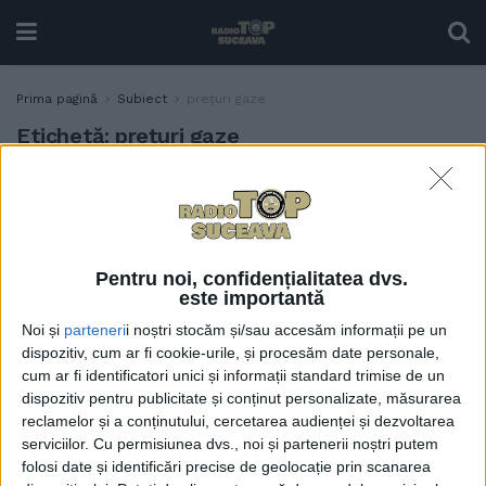
Prima pagină
Subiect
prețuri gaze
Etichetă:
prețuri gaze
Daniel Apostol, după ce a
ACTUALITATE
participat la comitetul
interministerial în care s-a
discutat despre prețul la
Pentru noi, confidențialitatea dvs.
gaze: Autoritățile încearcă
este importantă
să identifice măsuri care ”să
Noi și
parteneri
i noștri stocăm și/sau accesăm informații pe un
conducă spre protejarea
dispozitiv, cum ar fi cookie-urile, și procesăm date personale,
consumatorului vulnerabil”
cum ar fi identificatori unici și informații standard trimise de un
11 FEBRUARIE, 2026
dispozitiv pentru publicitate și conținut personalizate, măsurarea
reclamelor și a conținutului, cercetarea audienței și dezvoltarea
serviciilor.
Cu permisiunea dvs., noi și partenerii noștri putem
folosi date și identificări precise de geolocație prin scanarea