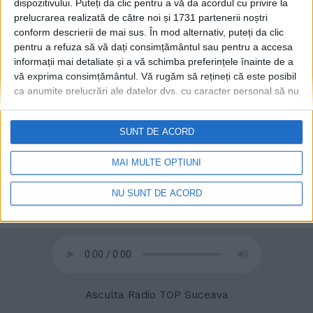
dispozitivului. Puteți da clic pentru a vă da acordul cu privire la
Primarul Rădăuților,
ACTUALITATE
prelucrarea realizată de către noi și 1731 partenerii noștri
Bogdan Loghin, la
conform descrierii de mai sus. În mod alternativ, puteți da clic
ceremonia de învestire a lui
pentru a refuza să vă dați consimțământul sau pentru a accesa
Nicușor Dan, ”nu doar ca
informații mai detaliate și a vă schimba preferințele înainte de a
primar al Rădăuțiului, ci ca
vă exprima consimțământul.
Vă rugăm să rețineți că este posibil
reprezentant al întregului
ca anumite prelucrări ale datelor dvs. cu caracter personal să nu
județ Suceava”
necesite consimțământul dvs., dar aveți dreptul de a refuza o
26 MAI, 2025
astfel de prelucrare. Preferințele dvs. se vor aplica numai
SUNT DE ACORD
acestui site web. Puteți să vă schimbați preferințele sau să vă
retrageți consimțământul în orice moment, revenind la acest site
MAI MULTE OPȚIUNI
și făcând clic pe butonul "Confidențialitate" din partea de jos a
paginii web.
NU SUNT DE ACORD
© 2020
Radio TOP Suceava 104 FM
Asculta Radio TOP Suceava