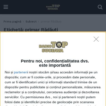
Prima pagină
Subiect
primar Rădăuți
Etichetă:
primar Rădăuți
Primarul Rădăuților,
POLITIC
Bogdan Loghin, nu doar că
l-a susținut public pe
Nicușor Dan, dar a
Pentru noi, confidențialitatea dvs.
contribuit și la campania
este importantă
electorală pentru alegerea
acestuia. Loghin: Va trebui
Noi și
parteneri
i noștri stocăm și/sau accesăm informații pe un
dispozitiv, cum ar fi cookie-urile, și procesăm date personale,
să există o construcție
cum ar fi identificatori unici și informații standard trimise de un
puternică, politică, care să îl
dispozitiv pentru publicitate și conținut personalizate, măsurarea
sprijine pe domnul
reclamelor și a conținutului, cercetarea audienței și dezvoltarea
președinte
serviciilor.
Cu permisiunea dvs., noi și partenerii noștri putem
28 MAI, 2025
folosi date și identificări precise de geolocație prin scanarea