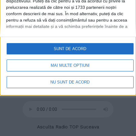
dispozitivului. Puteți da clic pentru a vă da acordul cu privire la
prelucrarea realizată de către noi și 1733 partenerii noștri
conform descrierii de mai sus. În mod alternativ, puteți da clic
© 2020
Radio TOP Suceava 104 FM
pentru a refuza să vă dați consimțământul sau pentru a accesa
informații mai detaliate și a vă schimba preferințele înainte de a
vă exprima consimțământul.
Vă rugăm să rețineți că este posibil
ca anumite prelucrări ale datelor dvs. cu caracter personal să nu
necesite consimțământul dvs., dar aveți dreptul de a refuza o
SUNT DE ACORD
astfel de prelucrare. Preferințele dvs. se vor aplica numai
acestui site web. Puteți să vă schimbați preferințele sau să vă
retrageți consimțământul în orice moment, revenind la acest site
MAI MULTE OPȚIUNI
și făcând clic pe butonul "Confidențialitate" din partea de jos a
paginii web.
NU SUNT DE ACORD
Asculta Radio TOP Suceava