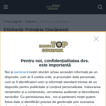
Prima pagină
Subiect
Primăria Ciocănești
Etichetă:
Primăria Ciocănești
Primărie cu farmacie, la
ACTUALITATE
Ciocănești. 10 angajați sînt la
Primărie, cu tot cu primar și
viceprimar
Pentru noi, confidențialitatea dvs.
30 MARTIE, 2026
este importantă
Noi și
parteneri
i noștri stocăm și/sau accesăm informații pe un
dispozitiv, cum ar fi cookie-urile, și procesăm date personale,
cum ar fi identificatori unici și informații standard trimise de un
dispozitiv pentru publicitate și conținut personalizate, măsurarea
reclamelor și a conținutului, cercetarea audienței și dezvoltarea
serviciilor.
Cu permisiunea dvs., noi și partenerii noștri putem
folosi date și identificări precise de geolocație prin scanarea