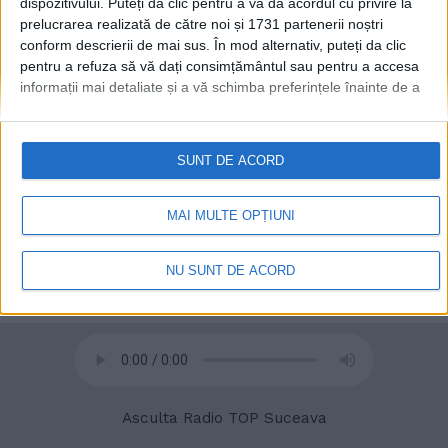
dispozitivului. Puteți da clic pentru a vă da acordul cu privire la
prelucrarea realizată de către noi și 1731 partenerii noștri
conform descrierii de mai sus. În mod alternativ, puteți da clic
pentru a refuza să vă dați consimțământul sau pentru a accesa
© 2020
Radio TOP Suceava 104 FM
informații mai detaliate și a vă schimba preferințele înainte de a
vă exprima consimțământul.
Vă rugăm să rețineți că este posibil
ca anumite prelucrări ale datelor dvs. cu caracter personal să nu
necesite consimțământul dvs., dar aveți dreptul de a refuza o
SUNT DE ACORD
astfel de prelucrare. Preferințele dvs. se vor aplica numai
acestui site web. Puteți să vă schimbați preferințele sau să vă
retrageți consimțământul în orice moment, revenind la acest site
MAI MULTE OPȚIUNI
și făcând clic pe butonul "Confidențialitate" din partea de jos a
paginii web.
NU SUNT DE ACORD
Asculta Radio TOP Suceava