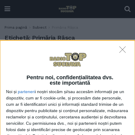
Prima pagină
Subiect
Primăria Râșca
Etichetă:
Primăria Râșca
Gheorghe Flutur, la Râșca:
POLITIC
Primarul Ionuț Andreica
reprezintă generația
tinerilor liberali de care
Pentru noi, confidențialitatea dvs.
PNL Suceava este mîndru
este importantă
26 OCTOMBRIE, 2024
Noi și
parteneri
i noștri stocăm și/sau accesăm informații pe un
dispozitiv, cum ar fi cookie-urile, și procesăm date personale,
cum ar fi identificatori unici și informații standard trimise de un
dispozitiv pentru publicitate și conținut personalizate, măsurarea
reclamelor și a conținutului, cercetarea audienței și dezvoltarea
serviciilor.
Cu permisiunea dvs., noi și partenerii noștri putem
folosi date și identificări precise de geolocație prin scanarea