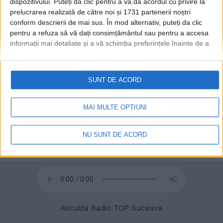
dispozitivului. Puteți da clic pentru a vă da acordul cu privire la
prelucrarea realizată de către noi și 1731 partenerii noștri
conform descrierii de mai sus. În mod alternativ, puteți da clic
pentru a refuza să vă dați consimțământul sau pentru a accesa
© 2020
Radio TOP Suceava 104 FM
informații mai detaliate și a vă schimba preferințele înainte de a
vă exprima consimțământul.
Vă rugăm să rețineți că este posibil
ca anumite prelucrări ale datelor dvs. cu caracter personal să nu
necesite consimțământul dvs., dar aveți dreptul de a refuza o
SUNT DE ACORD
astfel de prelucrare. Preferințele dvs. se vor aplica numai
acestui site web. Puteți să vă schimbați preferințele sau să vă
retrageți consimțământul în orice moment, revenind la acest site
MAI MULTE OPȚIUNI
și făcând clic pe butonul "Confidențialitate" din partea de jos a
paginii web.
NU SUNT DE ACORD
Asculta Radio TOP Suceava