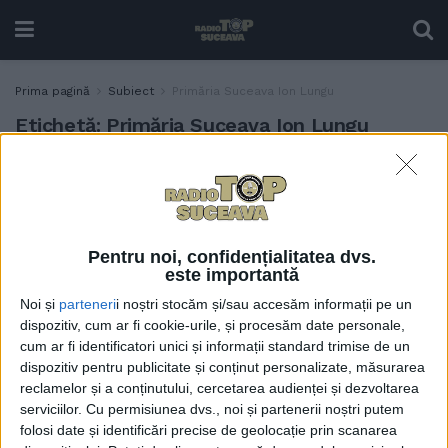
Prima pagină
Subiect
Primăria Suceava Ion Lungu
Etichetă:
Primăria Suceava Ion Lungu
Primăria Suceava a redus
ADMINISTRAȚIE
cheltuielile, după ce a
constatat că încasările de la
populație și de la firme
Pentru noi, confidențialitatea dvs.
merg foarte prost
este importantă
25 OCTOMBRIE, 2023
Noi și
parteneri
i noștri stocăm și/sau accesăm informații pe un
dispozitiv, cum ar fi cookie-urile, și procesăm date personale,
cum ar fi identificatori unici și informații standard trimise de un
dispozitiv pentru publicitate și conținut personalizate, măsurarea
reclamelor și a conținutului, cercetarea audienței și dezvoltarea
serviciilor.
Cu permisiunea dvs., noi și partenerii noștri putem
folosi date și identificări precise de geolocație prin scanarea