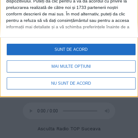
dispozitivului. Puteți da clic pentru a vă da acordul cu privire la
(Foto)
prelucrarea realizată de către noi și 1733 partenerii noștri
15 AUGUST, 2023
conform descrierii de mai sus. În mod alternativ, puteți da clic
pentru a refuza să vă dați consimțământul sau pentru a accesa
informații mai detaliate și a vă schimba preferințele înainte de a
vă exprima consimțământul.
Vă rugăm să rețineți că este posibil
ca anumite prelucrări ale datelor dvs. cu caracter personal să nu
necesite consimțământul dvs., dar aveți dreptul de a refuza o
SUNT DE ACORD
astfel de prelucrare. Preferințele dvs. se vor aplica numai
acestui site web. Puteți să vă schimbați preferințele sau să vă
retrageți consimțământul în orice moment, revenind la acest site
MAI MULTE OPȚIUNI
și făcând clic pe butonul "Confidențialitate" din partea de jos a
paginii web.
NU SUNT DE ACORD
© 2020
Radio TOP Suceava 104 FM
Asculta Radio TOP Suceava