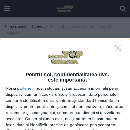
Prima pagină
Subiect
Primarul comunei Todirești Mugurel
Bocancea
Etichetă:
Primarul comunei Todirești
Mugurel Bocancea
La Todirești sînt trei
ACTUALITATE
miniterenuri de sport și un
Pentru noi, confidențialitatea dvs.
teren mare. Primarul
este importantă
Mugurel Bocancea:
Noi și
parteneri
i noștri stocăm și/sau accesăm informații pe un
Terenurile dispun de
dispozitiv, cum ar fi cookie-urile, și procesăm date personale,
nocturnă și invit tinerii,
cum ar fi identificatori unici și informații standard trimise de un
copiii și elevii să iasă pe
dispozitiv pentru publicitate și conținut personalizate, măsurarea
terenul de sport. Este
reclamelor și a conținutului, cercetarea audienței și dezvoltarea
gratuit. Sportul înseamnă
serviciilor.
Cu permisiunea dvs., noi și partenerii noștri putem
sănătate, înseamnă
folosi date și identificări precise de geolocație prin scanarea
formarea de caractere