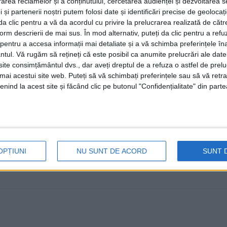
rea reclamelor și a conținutului, cercetarea audienței și dezvoltarea ser
1 AUGUST, 2023
 și partenerii noștri putem folosi date și identificări precise de geoloca
i da clic pentru a vă da acordul cu privire la prelucrarea realizată de cătr
form descrierii de mai sus. În mod alternativ, puteți da clic pentru a refu
entru a accesa informații mai detaliate și a vă schimba preferințele în
ntul.
Vă rugăm să rețineți că este posibil ca anumite prelucrări ale date
te consimțământul dvs., dar aveți dreptul de a refuza o astfel de prelu
umai acestui site web. Puteți să vă schimbați preferințele sau să vă ret
nind la acest site și făcând clic pe butonul "Confidențialitate" din parte
OPȚIUNI
NU SUNT DE ACORD
SUNT 