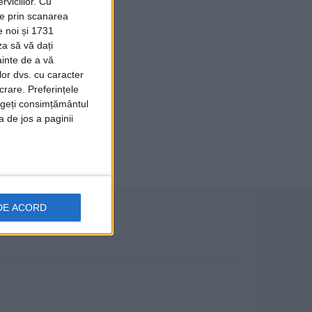
viciilor.
Cu
ție prin scanarea
e noi și 1731
za să vă dați
ainte de a vă
lor dvs. cu caracter
crare. Preferințele
rageți consimțământul
a de jos a paginii
DE ACORD