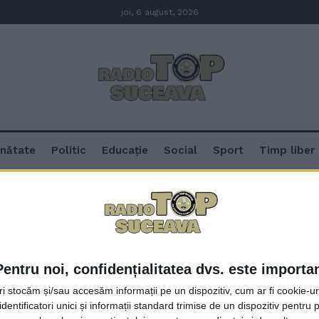
joi, 6 august, 2026
nătate
Politic
Educație
Social
Sport
Timp liber
l de la Suceava
ului medieval de la Suceava
Pentru noi, confidențialitatea dvs. este importa
Programul festivalului medieval
tri stocăm și/sau accesăm informații pe un dispozitiv, cum ar fi cookie-u
17-20 august (Foto)
dentificatori unici și informații standard trimise de un dispozitiv pentru p