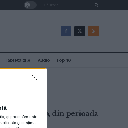
Tableta zilei
Audio
Top 10
ntă
 de la Suceava, din perioada
rile, și procesăm date
ublicitate și conținut