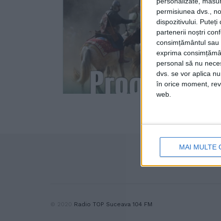
personalizate, măsura
permisiunea dvs., noi
dispozitivului. Puteț
partenerii noștri con
consimțământul sau p
exprima consimțămâ
personal să nu necesi
dvs. se vor aplica n
în orice moment, reve
web.
MAI MULTE 
© 2020
Radio TOP Suceava 104 FM