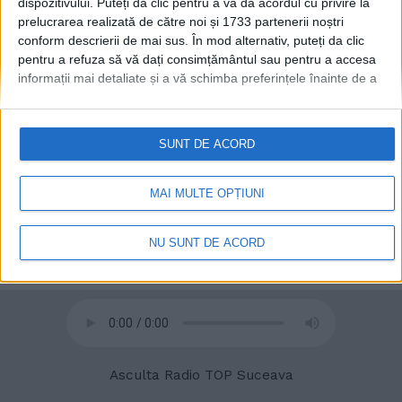
dispozitivului. Puteți da clic pentru a vă da acordul cu privire la
prelucrarea realizată de către noi și 1733 partenerii noștri
conform descrierii de mai sus. În mod alternativ, puteți da clic
pentru a refuza să vă dați consimțământul sau pentru a accesa
informații mai detaliate și a vă schimba preferințele înainte de a
vă exprima consimțământul.
Vă rugăm să rețineți că este posibil
ca anumite prelucrări ale datelor dvs. cu caracter personal să nu
© 2020
Radio TOP Suceava 104 FM
necesite consimțământul dvs., dar aveți dreptul de a refuza o
SUNT DE ACORD
astfel de prelucrare. Preferințele dvs. se vor aplica numai
acestui site web. Puteți să vă schimbați preferințele sau să vă
retrageți consimțământul în orice moment, revenind la acest site
MAI MULTE OPȚIUNI
și făcând clic pe butonul "Confidențialitate" din partea de jos a
paginii web.
NU SUNT DE ACORD
Asculta Radio TOP Suceava