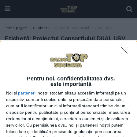
Prima pagină
Subiect
Proiectul Consorțiului DUAL USV
Etichetă:
Proiectul Consorțiului DUAL USV
Proiectul Consorțiului
EDUCAȚIE
DUAL USV, care vizează
obținerea finanțării din
fonduri nerambursabile
Pentru noi, confidențialitatea dvs.
PNRR pentru înființarea
este importantă
unui campus integrat
Noi și
parteneri
i noștri stocăm și/sau accesăm informații pe un
destinat învățămîntului
dispozitiv, cum ar fi cookie-urile, și procesăm date personale,
dual, locul III pe țară
cum ar fi identificatori unici și informații standard trimise de un
22 IUNIE, 2023
dispozitiv pentru publicitate și conținut personalizate, măsurarea
reclamelor și a conținutului, cercetarea audienței și dezvoltarea
serviciilor.
Cu permisiunea dvs., noi și partenerii noștri putem
folosi date și identificări precise de geolocație prin scanarea