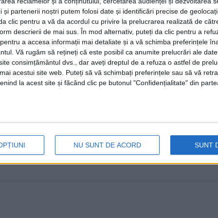
rea reclamelor și a conținutului, cercetarea audienței și dezvoltarea ser
Eugen Bejinariu a solicitat votu
 și partenerii noștri putem folosi date și identificări precise de geoloca
i da clic pentru a vă da acordul cu privire la prelucrarea realizată de cătr
17 NOIEMBRIE, 2024
form descrierii de mai sus. În mod alternativ, puteți da clic pentru a refu
Echipa PSD, condusă de președintele Consiliului Județ
entru a accesa informații mai detaliate și a vă schimba preferințele în
ntul.
Vă rugăm să rețineți că este posibil ca anumite prelucrări ale date
Stan, deputatul Mirela Adomnicăi și secretarul executiv .
te consimțământul dvs., dar aveți dreptul de a refuza o astfel de prelu
umai acestui site web. Puteți să vă schimbați preferințele sau să vă ret
nind la acest site și făcând clic pe butonul "Confidențialitate" din parte
OPȚIUNI
NU SUNT DE ACORD
SUNT 