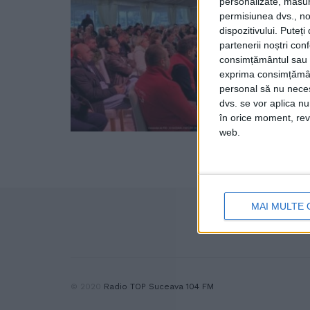
personalizate, măsura
permisiunea dvs., noi
dispozitivului. Puteț
partenerii noștri con
consimțământul sau p
exprima consimțămâ
personal să nu necesi
dvs. se vor aplica n
în orice moment, reve
web.
MAI MULTE 
© 2020
Radio TOP Suceava 104 FM