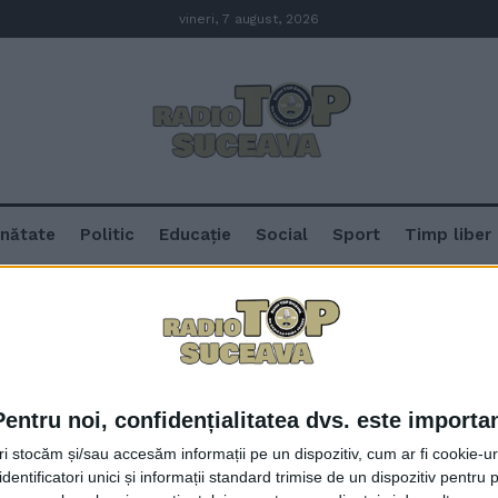
vineri, 7 august, 2026
nătate
Politic
Educație
Social
Sport
Timp liber
Pentru noi, confidențialitatea dvs. este importa
Gheorghe Șoldan, la Broșteni: D
tri stocăm și/sau accesăm informații pe un dispozitiv, cum ar fi cookie-u
Dornelor și a orașului Broșteni sî
dentificatori unici și informații standard trimise de un dispozitiv pentru p