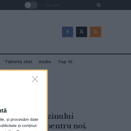
Tableta zilei
Audio
Top 10
ntă
ezvoltarea Bazinului
rile, și procesăm date
nt priorități pentru noi.
ublicitate și conținut