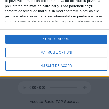
dispozitivului. Puteți da clic pentru a vă da acordul cu privire la
prelucrarea realizată de către noi și 1733 partenerii noștri
conform descrierii de mai sus. În mod alternativ, puteți da clic
pentru a refuza să vă dați consimțământul sau pentru a accesa
© 2020
Radio TOP Suceava 104 FM
informații mai detaliate și a vă schimba preferințele înainte de a
vă exprima consimțământul.
Vă rugăm să rețineți că este posibil
ca anumite prelucrări ale datelor dvs. cu caracter personal să nu
necesite consimțământul dvs., dar aveți dreptul de a refuza o
SUNT DE ACORD
astfel de prelucrare. Preferințele dvs. se vor aplica numai
acestui site web. Puteți să vă schimbați preferințele sau să vă
retrageți consimțământul în orice moment, revenind la acest site
MAI MULTE OPȚIUNI
și făcând clic pe butonul "Confidențialitate" din partea de jos a
paginii web.
NU SUNT DE ACORD
Asculta Radio TOP Suceava