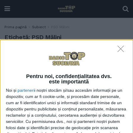
Prima pagină
Subiect
PSD Mălini
Etichetă:
PSD Mălini
PSD, la Mălini: Dezvoltarea
POLITIC
turismului în această
regiune este văzută ca un
factor-cheie pentru crearea
Pentru noi, confidențialitatea dvs.
de locuri de muncă
este importantă
22 NOIEMBRIE, 2024
Noi și
parteneri
i noștri stocăm și/sau accesăm informații pe un
dispozitiv, cum ar fi cookie-urile, și procesăm date personale,
cum ar fi identificatori unici și informații standard trimise de un
dispozitiv pentru publicitate și conținut personalizate, măsurarea
reclamelor și a conținutului, cercetarea audienței și dezvoltarea
serviciilor.
Cu permisiunea dvs., noi și partenerii noștri putem
folosi date și identificări precise de geolocație prin scanarea