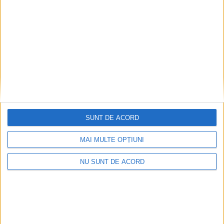
Radu Bores, despre
POLITIC
candidatul PSD la funcția
de primar al Sucevei: Multă
lume îl încurajează pe
Vasile Rîmbu să facă
curățenie în orașul ăsta și
are așteptări de la el.
Curățenie și la propriu, și la
figurat
3 MAI, 2024
SUNT DE ACORD
Tînărul întreprinzător
POLITIC
Radu Bores, despre Vasile
MAI MULTE OPȚIUNI
Rîmbu: Am încredere că va
reuși să mobilizeze oamenii
NU SUNT DE ACORD
ca să facă ceea ce trebuie
24 APRILIE, 2024
Firmă de sisteme audio din
ACTUALITATE
Suceava, vînzări în Europa,
Noua Zeelandă, Africa de