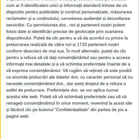
ACTUALITATE
potențial de creștere.
cum ar fi identificatori unici și informații standard trimise de un
Tînărul antreprenor Radu
dispozitiv pentru publicitate și conținut personalizate, măsurarea
Bores a fost cu stand up-
reclamelor și a conținutului, cercetarea audienței și dezvoltarea
serviciilor.
Cu permisiunea dvs., noi și partenerii noștri putem
paddle-ul pe apă și spune că
folosi date și identificări precise de geolocație prin scanarea
”ar trebui să fie un concurs
dispozitivului. Puteți da clic pentru a vă da acordul cu privire la
internațional de
prelucrarea realizată de către noi și 1733 partenerii noștri
arhitectură, care să pună în
conform descrierii de mai sus. În mod alternativ, puteți da clic
valoare adevărata
pentru a refuza să vă dați consimțământul sau pentru a accesa
dimensiune a locului și să
informații mai detaliate și a vă schimba preferințele înainte de a
permită dezvoltarea” (Foto)
vă exprima consimțământul.
Vă rugăm să rețineți că este posibil
3 MAI, 2024
ca anumite prelucrări ale datelor dvs. cu caracter personal să nu
necesite consimțământul dvs., dar aveți dreptul de a refuza o
De 1 Mai, Andrei Bacoș și alți
SOCIAL
astfel de prelucrare. Preferințele dvs. se vor aplica numai
nouă tineri au strîns 50 de
acestui site web. Puteți să vă schimbați preferințele sau să vă
saci cu deșeuri din Pădurea
retrageți consimțământul în orice moment, revenind la acest site
Zamca. Pe lîngă recipiente
și făcând clic pe butonul "Confidențialitate" din partea de jos a
din plastic au fost culese și
paginii web.
multe haine uzate (Foto)
3 MAI, 2024