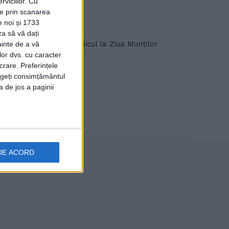
viciilor.
Cu
ție prin scanarea
e noi și 1733
za să vă dați
i Ciocănești invită publicul la Ziua Munților
ainte de a vă
lor dvs. cu caracter
crare. Preferințele
rageți consimțământul
a de jos a paginii
DE ACORD