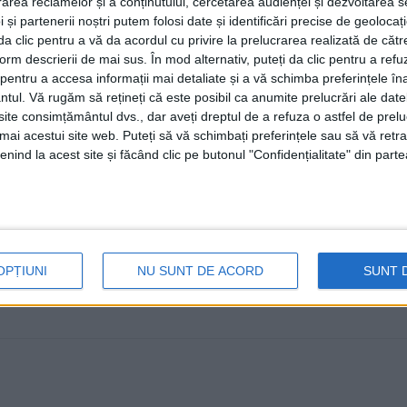
rea reclamelor și a conținutului, cercetarea audienței și dezvoltarea ser
august, la Ciocănești
 și partenerii noștri putem folosi date și identificări precise de geoloca
i da clic pentru a vă da acordul cu privire la prelucrarea realizată de cătr
14 AUGUST, 2024
form descrierii de mai sus. În mod alternativ, puteți da clic pentru a refu
Sîmbătă, 17 august, Primăria și Consiliul Local al comune
entru a accesa informații mai detaliate și a vă schimba preferințele în
ntul.
Vă rugăm să rețineți că este posibil ca anumite prelucrări ale date
Suhard. Evenimentul va debuta la ...
te consimțământul dvs., dar aveți dreptul de a refuza o astfel de prelu
umai acestui site web. Puteți să vă schimbați preferințele sau să vă ret
nind la acest site și făcând clic pe butonul "Confidențialitate" din parte
OPȚIUNI
NU SUNT DE ACORD
SUNT 