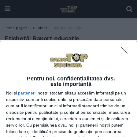
Prima pagină
Subiect
Raport educație
Etichetă:
Raport educație
Ministrul Educației va
EDUCAȚIE
prezenta pe 19 mai un
raport privind starea
sistemului de educație. Prof.
Pentru noi, confidențialitatea dvs.
Traian Pădureț, liderul ”Pro
este importantă
Educația” Suceava: Deja a
Noi și
parteneri
i noștri stocăm și/sau accesăm informații pe un
sugerat anumite chestiuni
dispozitiv, cum ar fi cookie-urile, și procesăm date personale,
legate de elevii cu CES
cum ar fi identificatori unici și informații standard trimise de un
10 MAI, 2025
dispozitiv pentru publicitate și conținut personalizate, măsurarea
reclamelor și a conținutului, cercetarea audienței și dezvoltarea
serviciilor.
Cu permisiunea dvs., noi și partenerii noștri putem
folosi date și identificări precise de geolocație prin scanarea