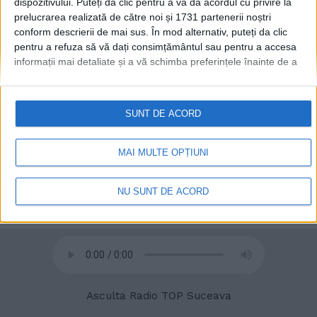
dispozitivului. Puteți da clic pentru a vă da acordul cu privire la
prelucrarea realizată de către noi și 1731 partenerii noștri
conform descrierii de mai sus. În mod alternativ, puteți da clic
pentru a refuza să vă dați consimțământul sau pentru a accesa
informații mai detaliate și a vă schimba preferințele înainte de a
vă exprima consimțământul.
Vă rugăm să rețineți că este posibil
ca anumite prelucrări ale datelor dvs. cu caracter personal să nu
© 2020
Radio TOP Suceava 104 FM
necesite consimțământul dvs., dar aveți dreptul de a refuza o
SUNT DE ACORD
astfel de prelucrare. Preferințele dvs. se vor aplica numai
acestui site web. Puteți să vă schimbați preferințele sau să vă
retrageți consimțământul în orice moment, revenind la acest site
MAI MULTE OPȚIUNI
și făcând clic pe butonul "Confidențialitate" din partea de jos a
paginii web.
NU SUNT DE ACORD
Asculta Radio TOP Suceava