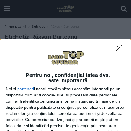
Prima pagină
Subiect
Răxvan Burleanu
Etichetă:
Răxvan Burleanu
Primarul Rîmbu a promis,
ACTUALITATE
din nou, un nou stadion
pentru Suceava: Avem
terenul aici, avem proiectul
Pentru noi, confidențialitatea dvs.
în cap. Trebuie să-l punem
este importantă
pe hîrtie, să-l dirijăm și să-l
Noi și
parteneri
i noștri stocăm și/sau accesăm informații pe un
ducem în zona care duce
dispozitiv, cum ar fi cookie-urile, și procesăm date personale,
spre fapte
cum ar fi identificatori unici și informații standard trimise de un
25 APRILIE, 2025
dispozitiv pentru publicitate și conținut personalizate, măsurarea
reclamelor și a conținutului, cercetarea audienței și dezvoltarea
serviciilor.
Cu permisiunea dvs., noi și partenerii noștri putem
folosi date și identificări precise de geolocație prin scanarea