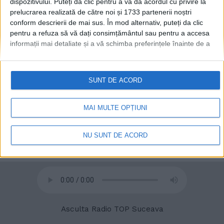
dispozitivului. Puteți da clic pentru a vă da acordul cu privire la
prelucrarea realizată de către noi și 1733 partenerii noștri
conform descrierii de mai sus. În mod alternativ, puteți da clic
pentru a refuza să vă dați consimțământul sau pentru a accesa
informații mai detaliate și a vă schimba preferințele înainte de a
vă exprima consimțământul.
Vă rugăm să rețineți că este posibil
ca anumite prelucrări ale datelor dvs. cu caracter personal să nu
© 2020
Radio TOP Suceava 104 FM
necesite consimțământul dvs., dar aveți dreptul de a refuza o
SUNT DE ACORD
astfel de prelucrare. Preferințele dvs. se vor aplica numai
acestui site web. Puteți să vă schimbați preferințele sau să vă
retrageți consimțământul în orice moment, revenind la acest site
MAI MULTE OPȚIUNI
și făcând clic pe butonul "Confidențialitate" din partea de jos a
paginii web.
NU SUNT DE ACORD
Asculta Radio TOP Suceava