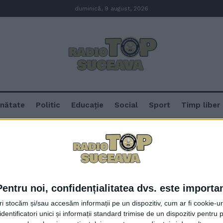
duminică, 9 august, 2026
nătate
Politic
Educație
Social
Sport
Timp liber
va
legeri Suceava
Pentru noi, confidențialitatea dvs. este importa
Primarul PNL al Sucevei, Ion L
tri stocăm și/sau accesăm informații pe un dispozitiv, cum ar fi cookie-u
loc într-un sondaj de opinie cu p
dentificatori unici și informații standard trimise de un dispozitiv pentru p