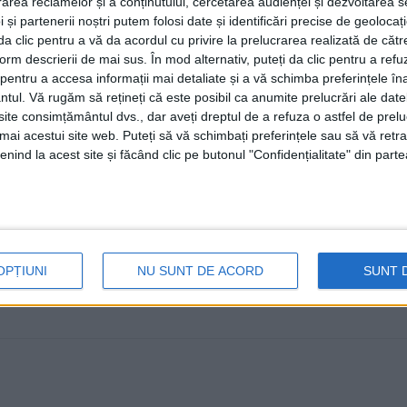
rea reclamelor și a conținutului, cercetarea audienței și dezvoltarea ser
electoratului, în perspectiva aleg
 și partenerii noștri putem folosi date și identificări precise de geoloca
Ion Lungu se află la cel de-al c
i da clic pentru a vă da acordul cu privire la prelucrarea realizată de cătr
form descrierii de mai sus. În mod alternativ, puteți da clic pentru a refu
8 NOIEMBRIE, 2023
entru a accesa informații mai detaliate și a vă schimba preferințele în
ntul.
Vă rugăm să rețineți că este posibil ca anumite prelucrări ale date
Primarul PNL al Sucevei, Ion Lungu, susține că are șan
te consimțământul dvs., dar aveți dreptul de a refuza o astfel de prelu
alegerile locale de ...
umai acestui site web. Puteți să vă schimbați preferințele sau să vă ret
nind la acest site și făcând clic pe butonul "Confidențialitate" din parte
OPȚIUNI
NU SUNT DE ACORD
SUNT 