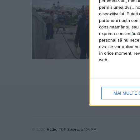
personalizate, măsura
permisiunea dvs., noi
dispozitivului. Puteț
partenerii noștri con
consimțământul sau p
exprima consimțămâ
personal să nu necesi
dvs. se vor aplica n
în orice moment, reve
web.
MAI MULTE 
© 2020
Radio TOP Suceava 104 FM