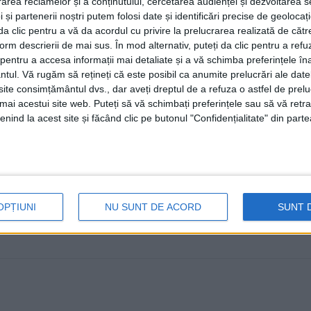
rea reclamelor și a conținutului, cercetarea audienței și dezvoltarea ser
23 FEBRUARIE, 2024
 și partenerii noștri putem folosi date și identificări precise de geoloca
i da clic pentru a vă da acordul cu privire la prelucrarea realizată de cătr
Președintele Asociației pentru Turism ”Bucovina”, Cipri
form descrierii de mai sus. În mod alternativ, puteți da clic pentru a refu
Tîrgul de Turism organizat de ...
entru a accesa informații mai detaliate și a vă schimba preferințele în
ntul.
Vă rugăm să rețineți că este posibil ca anumite prelucrări ale date
te consimțământul dvs., dar aveți dreptul de a refuza o astfel de prelu
umai acestui site web. Puteți să vă schimbați preferințele sau să vă ret
nind la acest site și făcând clic pe butonul "Confidențialitate" din parte
OPȚIUNI
NU SUNT DE ACORD
SUNT 