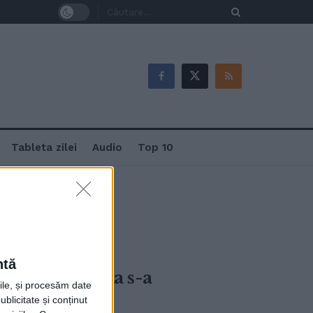
Tableta zilei
Audio
Top 10
ntă
po, ”Bucovina s-a
rile, și procesăm date
ei”
ublicitate și conținut