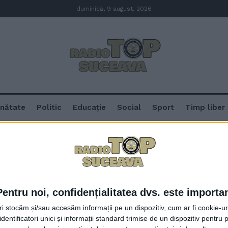
duminică, 9 august, 2026
nătate
Politic
Educație
Social
Sport
Timp liber
Pentru noi, confidențialitatea dvs. este importa
La Tîrgul de Turism de la Romex
tri stocăm și/sau accesăm informații pe un dispozitiv, cum ar fi cookie-u
prezentat foarte bine, ca de obic
dentificatori unici și informații standard trimise de un dispozitiv pentru p