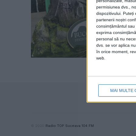
personalizate, măsura
permisiunea dvs., noi
dispozitivului. Puteț
partenerii noștri con
consimțământul sau p
exprima consimțămâ
personal să nu necesi
dvs. se vor aplica n
în orice moment, reve
web.
MAI MULTE 
© 2020
Radio TOP Suceava 104 FM