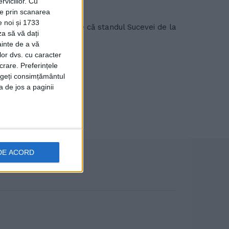
viciilor.
Cu
ție prin scanarea
e noi și 1733
an Șlemco, e de părere că standul Sucevei de la
za să vă dați
ainte de a vă
lor dvs. cu caracter
crare. Preferințele
rageți consimțământul
a de jos a paginii
DE ACORD